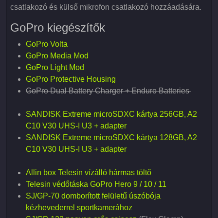
csatlakozó és külső mikrofon csatlakozó hozzáadására.
GoPro kiegészítők
GoPro Volta
GoPro Media Mod
GoPro Light Mod
GoPro Protective Housing
GoPro Dual Battery Charger + Enduro Batteries
SANDISK Extreme microSDXC kártya 256GB, A2
C10 V30 UHS-I U3 + adapter
SANDISK Extreme microSDXC kártya 128GB, A2
C10 V30 UHS-I U3 + adapter
Allin box Telesin vízálló hármas töltő
Telesin védőtáska GoPro Hero 9 / 10 / 11
SJ/GP-70 domborított felületű úszóbója
kézhevederrel sportkamerához