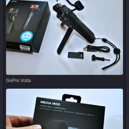
GoPro Volta
GoPro Volta