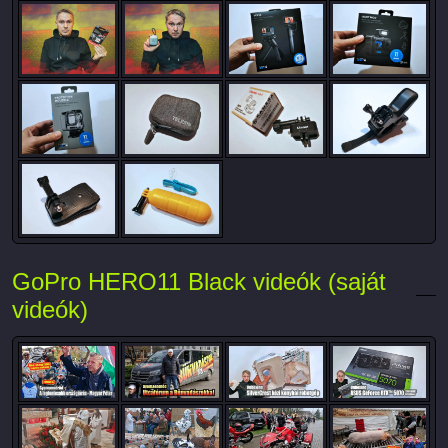
GoPro HERO11 Black videók (saját
videók)