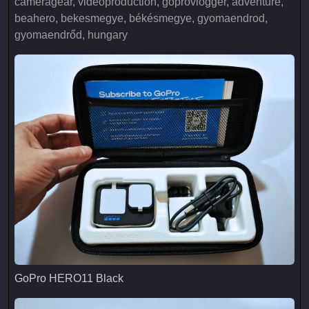
cameragear, videoproduction, goprovlogger, adventure,
beahero, bekesmegye, békésmegye, gyomaendrod,
gyomaendrőd, hungary
GoPro HERO11 Black
GoPro HERO11 Black