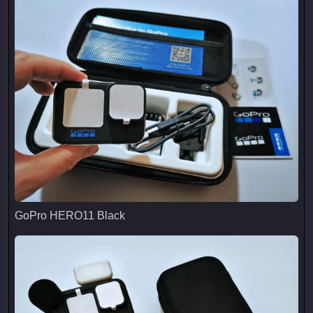
GoPro HERO11 Black
GoPro HERO11 Black