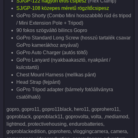
SJ/GP-122 nagyon erős csipesz
(Flex Clamp)
SJ/GP-108 közepes méretű rögzítőcsipesz
GoPro Shorty (Combo Mini hosszabbító rúd és tripod
/ Mini Extension Pole + Tripod)
90 fokos szögváltó bilincs Gopro
GoPro Standard Long Screw (hosszú tartalék csavar
GoPro kamerákhoz anyával)
GoPro Auto Charger (autós töltő)
GoPro Lanyard (nyakbaakasztó, nyakpánt /
kulcstartó)
Chest Mount Harness (mellkas pánt)
Head Strap (fejpánt)
GoPro Tripod adapter (bármely fotóállványra
csatólható)
gopro, gopro11, gopro11black, hero11, goprohero11,
goproblack, goproblack11, goprovolta, volta, ,mediamod,
lightmod, protectivehousing, endurobatteries,
goproblackedition, goprohero, vloggingcamera, camera,