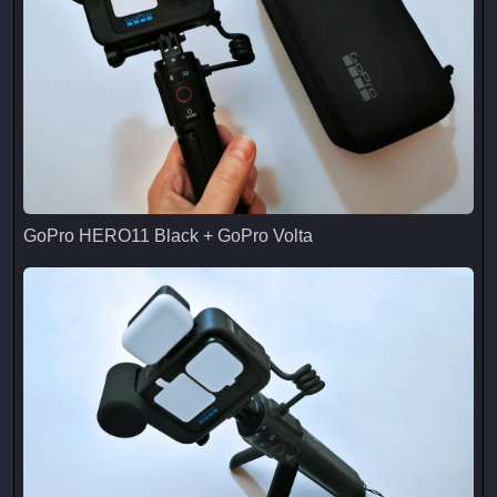
GoPro HERO11 Black + GoPro Volta
GoPro HERO11 Black + GoPro Volta