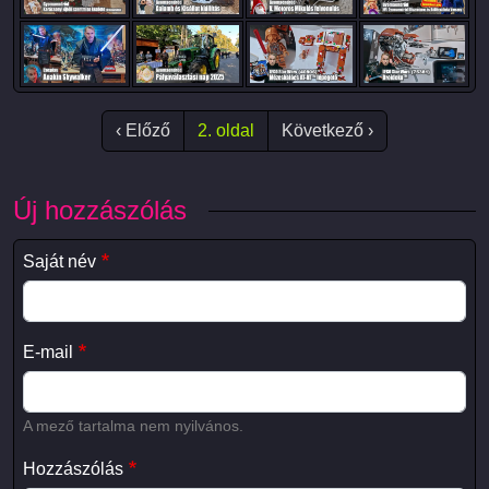
Oldalszámozás
Előző oldal
Következő oldal
‹ Előző
2. oldal
Következő ›
Új hozzászólás
Saját név
E-mail
A mező tartalma nem nyilvános.
Hozzászólás