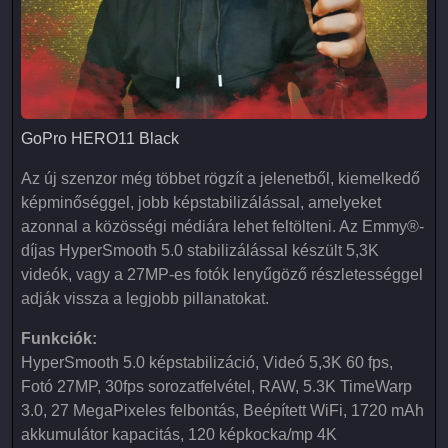
GoPro HERO11 Black
GoPro HERO11 Black
Az új szenzor még többet rögzít a jelenetből, kiemelkedő
képminőséggel, jobb képstabilizálással, amelyeket
azonnal a közösségi médiára lehet feltölteni. Az Emmy®-
díjas HyperSmooth 5.0 stabilizálással készült 5,3K
videók, vagy a 27MP-es fotók lenyűgöző részletességgel
adják vissza a legjobb pillanatokat.
Funkciók:
HyperSmooth 5.0 képstabilizáció, Videó 5,3K 60 fps,
Fotó 27MP, 30fps sorozatfelvétel, RAW, 5.3K TimeWarp
3.0, 27 MegaPixeles felbontás, Beépített WiFi, 1720 mAh
akkumulátor kapacitás, 120 képkocka/mp 4K