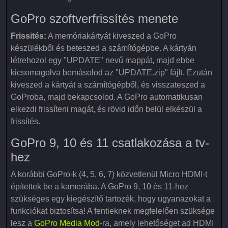
GoPro szoftverfrissítés menete
Frissités:
A memóriakártyát kiveszed a GoPro
készülékből és beteszed a számítógépbe. A kártyán
létrehozol egy "UPDATE" nevű mappát, majd ebbe
kicsomagolva bemásolod az "UPDATE.zip" fájlt. Ezután
kiveszed a kártyát a számítógépből, és visszateszed a
GoProba, majd bekapcsolod. A GoPro automatikusan
elkezdi frissíteni magát, és rövid időn belül elkészül a
frissítés.
GoPro 9, 10 és 11 csatlakozása a tv-
hez
A korábbi GoPro-k (4, 5, 6, 7) közvetlenül Micro HDMI-t
építettek be a kamerába. A GoPro 9, 10 és 11-hez
szükséges egy kiegészítő tartozék, hogy ugyanazokat a
funkciókat biztosítsa! A fentieknek megfelelően szüksége
lesz a
GoPro Media Mod
-ra, amely lehetőséget ad HDMI