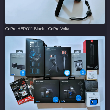
GoPro HERO11 Black + GoPro Volta
GoPro HERO11 Black + GoPro Volta