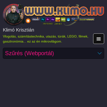
Ugrás a tartalomra
Klimó Krisztián
Vlogolás, számítástechnika, utazás, túrák, LEGO, filmek,
gasztronómia... ez az én mikrovilágom.
Szűrés (Webportál)