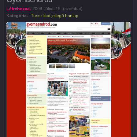
Létrehozva:
2008. július 19. (szombat)
Kategória:
Turisztikai jellegű honlap