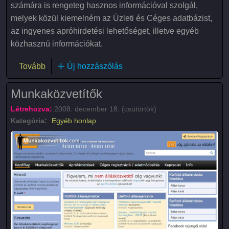
számára is rengeteg hasznos információval szolgál,
melyek közül kiemelném az Üzleti és Céges adatbázist,
az ingyenes apróhirdetési lehetőséget, illetve egyéb
közhasznú információkat.
(Gyomaendrőd)
Tovább
Új hozzászólás
Munkaközvetítők
Létrehozva:
2008. december 18. (csütörtök)
Kategória:
Egyéb honlap