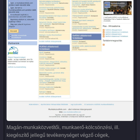
Magán-munkaközvetítői, munkaerő-kölcsönzési, ill.
kiegészítő jellegű tevékenységet végző cégek,