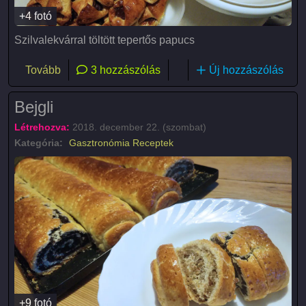
+4 fotó
Szilvalekvárral töltött tepertős papucs
(Tepertős papucs)
Tovább
3 hozzászólás
Új hozzászólás
Bejgli
Létrehozva:
2018. december 22. (szombat)
Kategória:
Gasztronómia
Receptek
+9 fotó