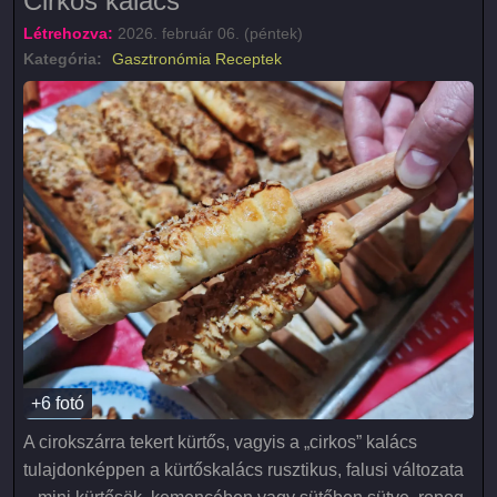
Cirkos kalács
Létrehozva:
2026. február 06. (péntek)
Kategória:
Gasztronómia
Receptek
+6 fotó
A cirokszárra tekert kürtős, vagyis a „cirkos” kalács
tulajdonképpen a kürtőskalács rusztikus, falusi változata