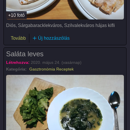
+10 fotó
Diós, Sárgabaracklekváros, Szilvalekváros hájas kifli
(Hájas kifli)
Tovább
Új hozzászólás
Saláta leves
Létrehozva:
2020. május 24. (vasárnap)
Kategória:
Gasztronómia
Receptek