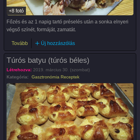
+8 fotó
Főzés és az 1 napig tartó préselés után a sonka elnyeri
végső színét, formáját, zamatát.
(Sonkaművészet)
Tovább
Új hozzászólás
Túrós batyu (túrós béles)
Létrehozva:
2019. március 30. (szombat)
Kategória:
Gasztronómia
Receptek