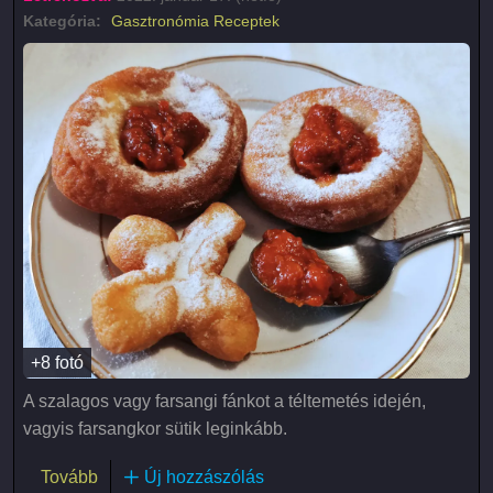
Kategória:
Gasztronómia
Receptek
+8 fotó
A szalagos vagy farsangi fánkot a téltemetés idején,
vagyis farsangkor sütik leginkább.
(Szalagos fánk)
Tovább
Új hozzászólás