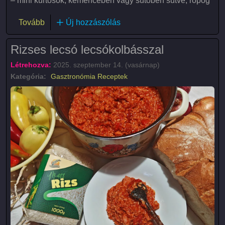
– mini kürtősök, kemencében vagy sütőben sütve, ropog
(Cirkos kalács)
Tovább
Új hozzászólás
Rizses lecsó lecsókolbásszal
Létrehozva:
2025. szeptember 14. (vasárnap)
Kategória:
Gasztronómia
Receptek