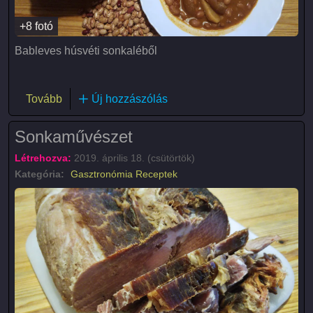
+8 fotó
Bableves húsvéti sonkaléből
(Bableves)
Tovább
Új hozzászólás
Sonkaművészet
Létrehozva:
2019. április 18. (csütörtök)
Kategória:
Gasztronómia
Receptek