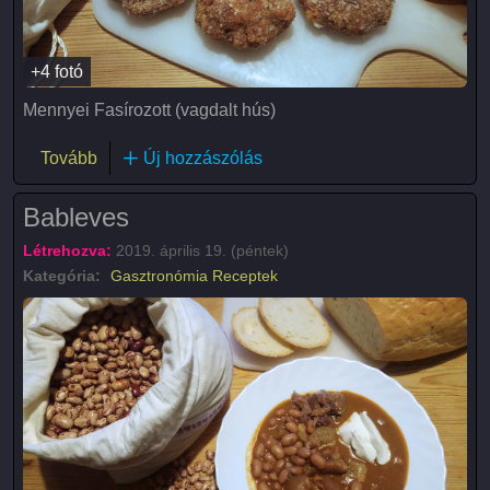
+4 fotó
Mennyei Fasírozott (vagdalt hús)
(Vagdalt hús (Fasírozott))
Tovább
Új hozzászólás
Bableves
Létrehozva:
2019. április 19. (péntek)
Kategória:
Gasztronómia
Receptek