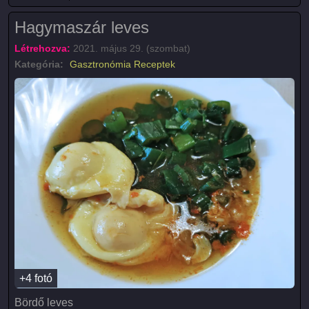
Hagymaszár leves
Létrehozva:
2021. május 29. (szombat)
Kategória:
Gasztronómia
Receptek
+4 fotó
Bördő leves