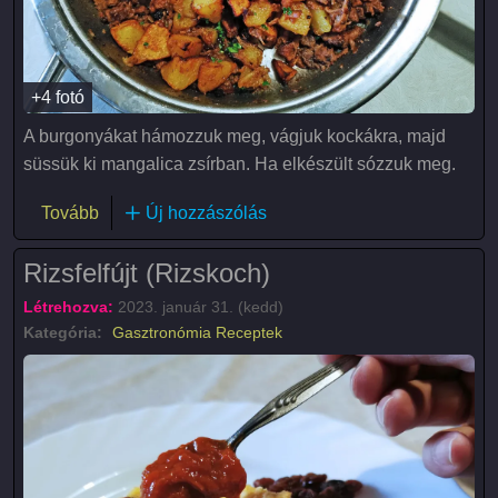
+4 fotó
A burgonyákat hámozzuk meg, vágjuk kockákra, majd
süssük ki mangalica zsírban. Ha elkészült sózzuk meg.
(Brassói aprópecsenye)
Tovább
Új hozzászólás
Rizsfelfújt (Rizskoch)
Létrehozva:
2023. január 31. (kedd)
Kategória:
Gasztronómia
Receptek