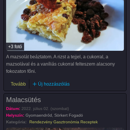
+3 fotó
A mazsolát beáztatom. A rizst a tejjel, a cukorral, a
mazsolával és a vaníliás cukorral felteszem alacsony
fokozaton főni.
(Rizsfelfújt (Rizskoch))
Tovább
Új hozzászólás
Malacsütés
Dátum:
2022. július 02. (szombat)
Helyszín:
Gyomaendrőd, Sörkert Fogadó
Kategória:
Rendezvény
Gasztronómia
Receptek