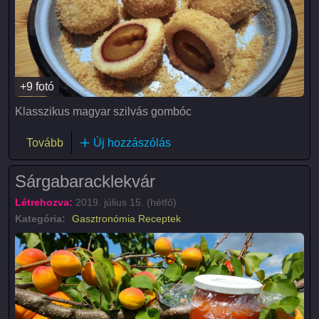
+9 fotó
Klasszikus magyar szilvás gombóc
(Szilvás gombóc)
Tovább
Új hozzászólás
Sárgabaracklekvár
Létrehozva:
2019. július 15. (hétfő)
Kategória:
Gasztronómia
Receptek