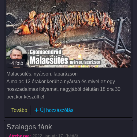
+4 fotó
Malacsütés, nyárson, faparázson
A malac 12 órakor került a nyársra és mivel ez egy
hosszadalmas folyamat, nagyjából délután 18 óra 30
perckor készült el.
(Malacsütés)
Tovább
Új hozzászólás
Szalagos fánk
Létrehozva:
2022. január 17. (hétfő)