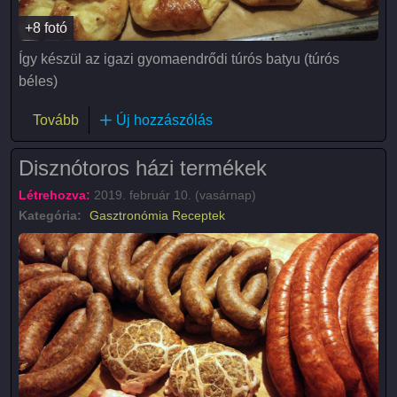
+8 fotó
Így készül az igazi gyomaendrődi túrós batyu (túrós
béles)
(Túrós batyu (túrós béles))
Tovább
Új hozzászólás
Disznótoros házi termékek
Létrehozva:
2019. február 10. (vasárnap)
Kategória:
Gasztronómia
Receptek