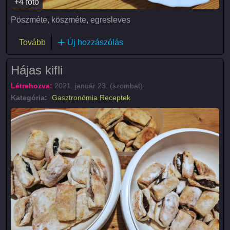
+4 fotó
Pöszméte, köszméte, egresleves
(Pöszméte / Egresleves)
Tovább
Új hozzászólás
Hájas kifli
Létrehozva:
2021. január 23. (szombat)
Kategória:
Gasztronómia
Receptek