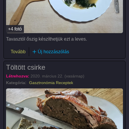
+4 fotó
Tavasztól őszig készíthetjük ezt a leves.
(Saláta leves)
Tovább
Új hozzászólás
Töltött csirke
Létrehozva:
2020. március 22. (vasárnap)
Kategória:
Gasztronómia
Receptek