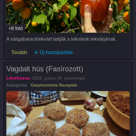
+8 fotó
A sárgabaracklekvárt tartják a lekvárok lekvárjának.
(Sárgabaracklekvár)
Tovább
Új hozzászólás
Vagdalt hús (Fasírozott)
Létrehozva:
2019. június 30. (vasárnap)
Kategória:
Gasztronómia
Receptek