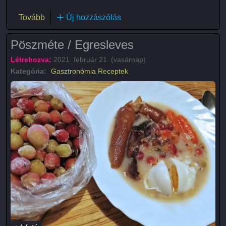
(Hagymaszár leves)
Tovább
Új hozzászólás
Pöszméte / Egresleves
Létrehozva:
2021. február 21. (vasárnap)
Kategória:
Gasztronómia
Receptek