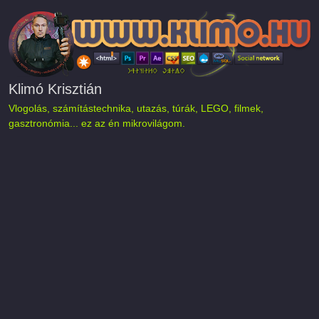
Ugrás a tartalomra
Klimó Krisztián
Vlogolás, számítástechnika, utazás, túrák, LEGO, filmek,
gasztronómia... ez az én mikrovilágom.