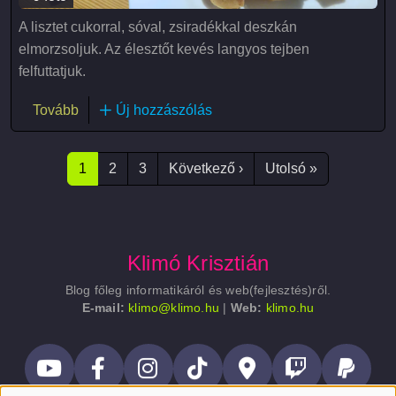
A lisztet cukorral, sóval, zsiradékkal deszkán
elmorzsoljuk. Az élesztőt kevés langyos tejben
felfuttatjuk.
(Bejgli)
Tovább
Új hozzászólás
Oldalszámozás
Következő oldal
Utolsó oldal
1
2
3
Következő ›
Utolsó »
Klimó Krisztián
Blog főleg informatikáról és web(fejlesztés)ről.
E-mail:
klimo@klimo.hu
|
Web:
klimo.hu
Lábléc