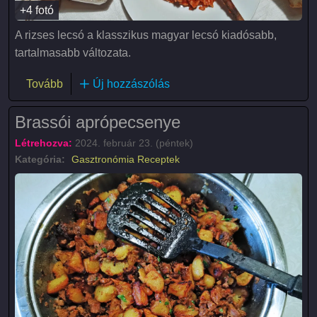
+4 fotó
A rizses lecsó a klasszikus magyar lecsó kiadósabb,
tartalmasabb változata.
(Rizses lecsó lecsókolbásszal)
Tovább
Új hozzászólás
Brassói aprópecsenye
Létrehozva:
2024. február 23. (péntek)
Kategória:
Gasztronómia
Receptek