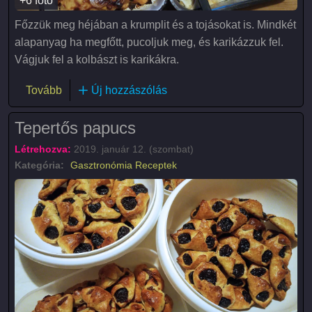
+6 fotó
Főzzük meg héjában a krumplit és a tojásokat is. Mindkét
alapanyag ha megfőtt, pucoljuk meg, és karikázzuk fel.
Vágjuk fel a kolbászt is karikákra.
(Rakott burgonya)
Tovább
Új hozzászólás
Tepertős papucs
Létrehozva:
2019. január 12. (szombat)
Kategória:
Gasztronómia
Receptek