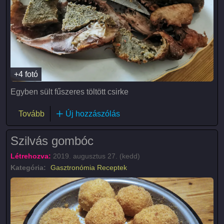
+4 fotó
Egyben sült fűszeres töltött csirke
(Töltött csirke)
Tovább
Új hozzászólás
Szilvás gombóc
Létrehozva:
2019. augusztus 27. (kedd)
Kategória:
Gasztronómia
Receptek