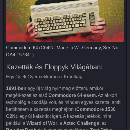
Commodore 64 (C64G - Made in W.- Germany, Ser. No. - D
Commodore 64 (C64G - Made in W.- Germany, Ser. No. -
DA4 157341)
Kazetták és Floppyk Világában:
Egy Geek Gyermekkorának Krónikája
1991-ben
egy új világ nyílt meg előttem, amikor
megérkezett az első
Commodore 64-esem
. Az akkori
technológia csodája volt, és minden egyes kazetta, amit
betöltöttem a kazettás meghajtón (
Commodore 1530
C2N
), egy új kalandot ígért. A kazettás játékok, mint
például a
Wizard of Wor
, a
Aztec Challenge
, az