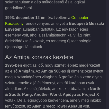
sokat tanultam a gép működéséről és a logikai
gondolkodásról.
1993. december 12-én
részt vettem a
Computer
Karácsony
rendezvényen, amelyet a
Budapesti Műszaki
Egyetem
aulájában tartottak. Ez egy különleges
esemény volt, ahol a számítástechnikai világ iránt
érdeklődők találkoztak, és rengeteg új technológiai
újdonságot láthattunk.
Az Amiga korszak kezdete
1995-ben
eljött az idő, hogy szintet lépjek: megérkezett
az első
Amigám
. Az
Amiga 500
-as új dimenziókat nyitott
meg a számítógépes világban. A grafika és a zene olyan
szintre emelte a játékélményt, amiről korábban csak
álmodtam. Az első játékok, amiket kipróbáltam, a
North
& South
,
Pang,
Another World
,
Apidya
és
Project-X
voltak. De a legnagyobb kedvencem, amely még inkább
lenyűgözött, az
Alien Breed: Tower Assault
volt.