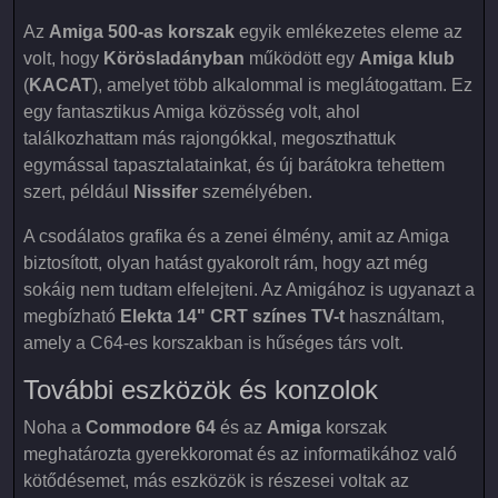
Az
Amiga 500-as korszak
egyik emlékezetes eleme az
volt, hogy
Körösladányban
működött egy
Amiga klub
(
KACAT
), amelyet több alkalommal is meglátogattam. Ez
egy fantasztikus Amiga közösség volt, ahol
találkozhattam más rajongókkal, megoszthattuk
egymással tapasztalatainkat, és új barátokra tehettem
szert, például
Nissifer
személyében.
A csodálatos grafika és a zenei élmény, amit az Amiga
biztosított, olyan hatást gyakorolt rám, hogy azt még
sokáig nem tudtam elfelejteni. Az Amigához is ugyanazt a
megbízható
Elekta 14" CRT színes TV-t
használtam,
amely a C64-es korszakban is hűséges társ volt.
További eszközök és konzolok
Noha a
Commodore 64
és az
Amiga
korszak
meghatározta gyerekkoromat és az informatikához való
kötődésemet, más eszközök is részesei voltak az