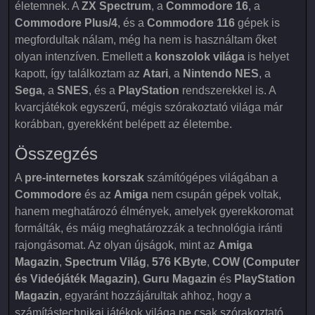
életemnek. A
ZX Spectrum
, a
Commodore 16
, a
Commodore Plus/4
, és a
Commodore 116
gépek is
megfordultak nálam, még ha nem is használtam őket
olyan intenzíven. Emellett a
konszolok világa
is helyet
kapott, így találkoztam az
Atari
, a
Nintendo NES
, a
Sega
, a
SNES
, és a
PlayStation
rendszerekkel is. A
kvarcjátékok egyszerű, mégis szórakoztató világa már
korábban, gyerekként belépett az életembe.
Összegzés
A
pre-internetes korszak
számítógépes világában a
Commodore
és az
Amiga
nem csupán gépek voltak,
hanem meghatározó élmények, amelyek gyerekkoromat
formálták, és máig meghatározzák a technológia iránti
rajongásomat. Az olyan újságok, mint az
Amiga
Magazin
,
Spectrum Világ
,
576 KByte
,
COW (Computer
és Videójáték Magazin)
,
Guru Magazin
és
PlayStation
Magazin
, egyaránt hozzájárultak ahhoz, hogy a
számítástechnikai játékok világa ne csak szórakoztató