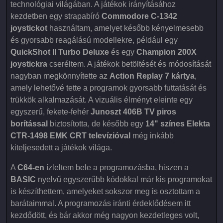
technológiai világában. A játékok irányításához
kezdetben egy strapabíró
Commodore C-1342
joystickot
használtam, amelyet később kényelmesebb
és gyorsabb reagálású modellekre, például egy
QuickShot II Turbo Deluxe
és egy
Champion 200X
joystickra
cseréltem. A játékok betöltését és módosítását
nagyban megkönnyítette az
Action Replay 7 kártya
,
amely lehetővé tette a programok gyorsabb futtatását és
trükkök alkalmazását. A vizuális élményt eleinte egy
egyszerű, fekete-fehér
Junoszt 406B TV piros
borítással
biztosította, de később egy
14" színes Elekta
CTR-1498 EMK CRT televízióval
még inkább
kiteljesedett a játékok világa.
A
C64-en
ízleltem bele a programozásba, hiszen a
BASIC
nyelvű egyszerűbb kódokkal már kis programokat
is készíthettem, amelyeket sokszor meg is osztottam a
barátaimmal. A programozás iránti érdeklődésem itt
kezdődött, és bár akkor még nagyon kezdetleges volt,