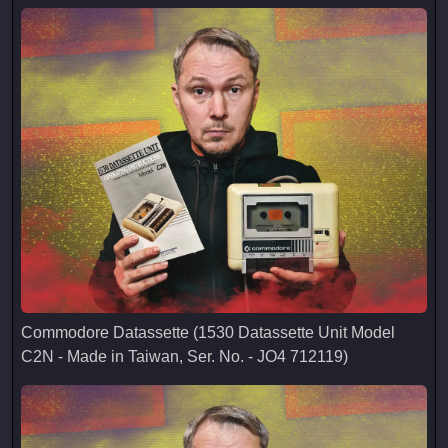
Commodore Datassette (1530 Datassette Unit Model C2N - M
Commodore Datassette (1530 Datassette Unit Model
C2N - Made in Taiwan, Ser. No. - JO4 712119)