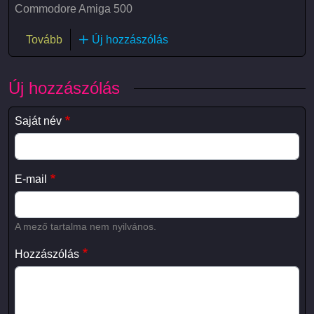
Commodore Amiga 500
(Amiga 500)
Tovább
Új hozzászólás
Új hozzászólás
Saját név
E-mail
A mező tartalma nem nyilvános.
Hozzászólás