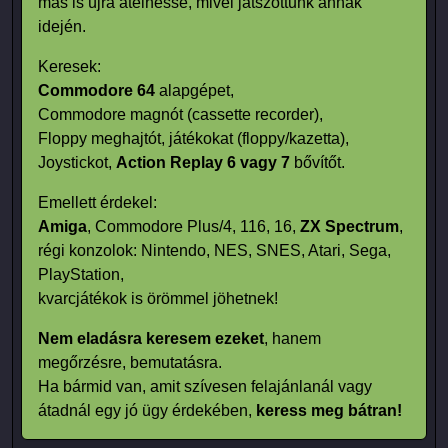
más is újra átélhesse, mivel játszottunk annak
idején.
Keresek:
Commodore 64
alapgépet,
Commodore magnót (cassette recorder),
Floppy meghajtót, játékokat (floppy/kazetta),
Joystickot,
Action Replay 6 vagy 7
bővítőt.
Emellett érdekel:
Amiga
, Commodore Plus/4, 116, 16,
ZX Spectrum
,
régi konzolok: Nintendo, NES, SNES, Atari, Sega,
PlayStation,
kvarcjátékok is örömmel jöhetnek!
Nem eladásra keresem ezeket
, hanem
megőrzésre, bemutatásra.
Ha bármid van, amit szívesen felajánlanál vagy
átadnál egy jó ügy érdekében,
keress meg bátran!