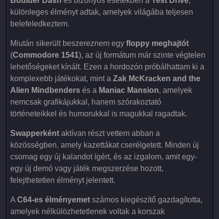
Boulder Dash
és bizonyos esetekben a
Test Drive
,
különleges élményt adtak, amelyek világába teljesen
belefeledkeztem.
Miután sikerült beszereznem egy
floppy meghajtót
(
Commodore 1541
), az új formátum már szinte végtelen
lehetőségeket kínált. Ezen a hordozón próbálhattam ki a
komplexebb játékokat, mint a
Zak McKracken and the
Alien Mindbenders
és a
Maniac Mansion
, amelyek
nemcsak grafikájukkal, hanem szórakoztató
történeteikkel és humorukkal is magukkal ragadtak.
Swapperként
aktívan részt vettem abban a
közösségben, amely kazettákat cserélgetett. Minden új
csomag egy új kalandot ígért, és az izgalom, amit egy-
egy új demó vagy játék megszerzése hozott,
felejthetetlen élményt jelentett.
A
C64-es élményemet
számos kiegészítő gazdagította,
amelyek nélkülözhetetlenek voltak a korszak