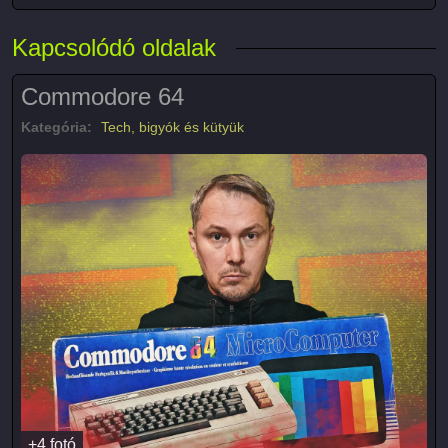
Kapcsolódó oldalak
Commodore 64
Kategória:
Tech, bigyók és kütyük
+4 fotó