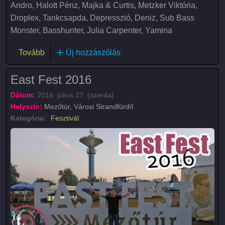
Andro, Halott Pénz, Majka & Curtis, Metzker Viktória,
Droplex, Tankcsapda, Depresszió, Deniz, Sub Bass
Monster, Basshunter, Julia Carpenter, Yamina
(East Fest 2017)
Tovább
Új hozzászólás
East Fest 2016
Dátum:
2016. július 27. (szerda)
Helyszín:
Mezőtúr, Városi Strandfürdő
Kategória:
Fesztivál