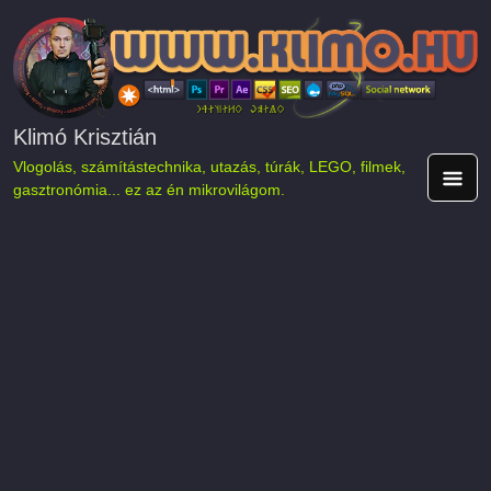
Ugrás a tartalomra
Klimó Krisztián
Vlogolás, számítástechnika, utazás, túrák, LEGO, filmek,
gasztronómia... ez az én mikrovilágom.