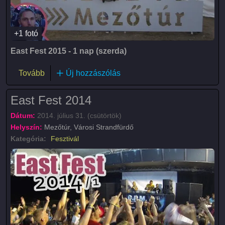
+1 fotó
East Fest 2015 - 1 nap (szerda)
(East Fest 2015)
Tovább
Új hozzászólás
East Fest 2014
Dátum:
2014. július 31. (csütörtök)
Helyszín:
Mezőtúr, Városi Strandfürdő
Kategória:
Fesztivál