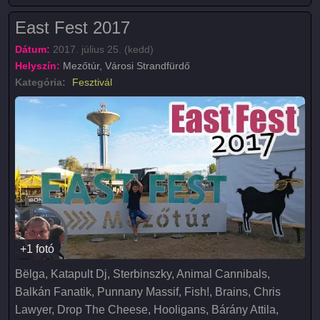
East Fest 2017
Dátum:
2017. július 25. (kedd)
Helyszín:
Mezőtúr, Városi Strandfürdő
Kategória:
Fesztivál
+1 fotó
Bëlga, Katapult Dj, Sterbinszky, Animal Cannibals,
Balkán Fanatik, Punnany Massif, Fish!, Brains, Chris
Lawyer, Drop The Cheese, Hooligans, Bárány Attila,