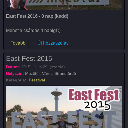
East Fest 2016 - 0 nap (kedd)
Mehet a csárdás 4 napig! :)
(East Fest 2016)
Tovább
Új hozzászólás
East Fest 2015
Dátum:
2015. július 29. (szerda)
Helyszín:
Mezőtúr, Városi Strandfürdő
Kategória:
Fesztivál