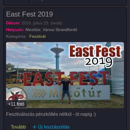
East Fest 2019
Dátum:
2019. július 23. (kedd)
Helyszín:
Mezőtúr, Városi Strandfürdő
Kategória:
Fesztivál
+11 fotó
Fesztiválozás pénzköltés nélkül - öt napig :)
(East Fest 2019)
Tovább
Új hozzászólás