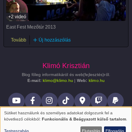
+2 videó
East Fest Mezőtúr 2013
(East Fest 2013)
Tovább
Új hozzászólás
Klimó Krisztián
Blog főleg informatikáról és web(fejlesztés)ről.
E-mail:
klimo@klimo.hu
|
Web:
klimo.hu
Lábléc
Sütiket használunk és személyes adatokat dolgozunk fel a
Személyes
következő célokból:
Funkcionális & Beágyazott külső tartalom
.
adatok
Testreszabás
Elutasítás
Elfogadás