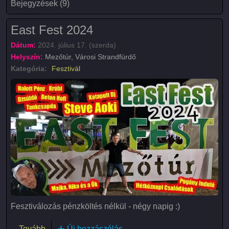
Bejegyzések (9)
East Fest 2024
Dátum:
2024. július 17. (szerda)
Helyszín:
Mezőtúr, Városi Strandfürdő
Kategória:
Fesztivál
Fesztiválozás pénzköltés nélkül - négy napig :)
(East Fest 2024)
Tovább
Új hozzászólás