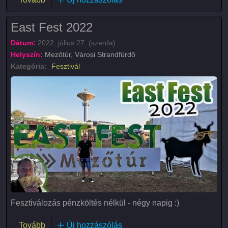
East Fest 2022
Dátum:
2022. július 27. (szerda)
Helyszín:
Mezőtúr, Városi Strandfürdő
Kategória:
Fesztivál
Fesztiválozás pénzköltés nélkül - négy napig :)
(East Fest 2022)
Tovább
Új hozzászólás