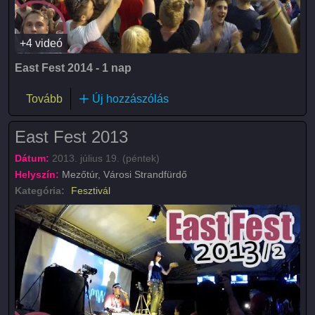
+4 videó
East Fest 2014 - 1 nap
(East Fest 2014)
Tovább
Új hozzászólás
East Fest 2013
Dátum:
2013. július 19. (péntek)
Helyszín:
Mezőtúr, Városi Strandfürdő
Kategória:
Fesztivál