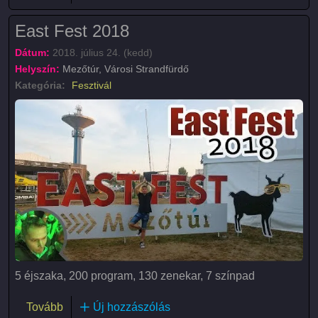
East Fest 2018
Dátum:
2018. július 24. (kedd)
Helyszín:
Mezőtúr, Városi Strandfürdő
Kategória:
Fesztivál
5 éjszaka, 200 program, 130 zenekar, 7 színpad
(East Fest 2018)
Tovább
Új hozzászólás