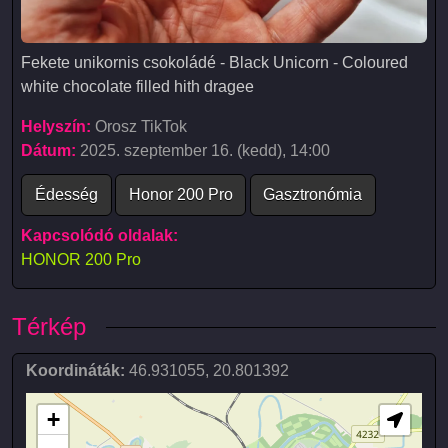
Fekete unikornis csokoládé - Black Unicorn - Coloured white 
Fekete unikornis csokoládé - Black Unicorn - Coloured
white chocolate filled hith dragee
Helyszín:
Orosz TikTok
Dátum:
2025. szeptember 16. (kedd), 14:00
Édesség
Honor 200 Pro
Gasztronómia
Kapcsolódó oldalak:
HONOR 200 Pro
Térkép
Koordináták:
46.931055
,
20.801392
+