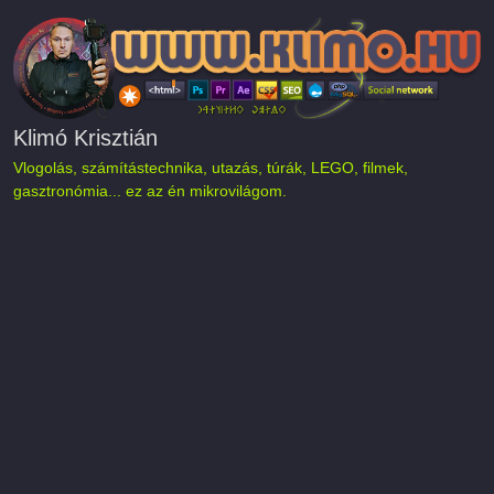
Ugrás a tartalomra
Klimó Krisztián
Vlogolás, számítástechnika, utazás, túrák, LEGO, filmek,
gasztronómia... ez az én mikrovilágom.