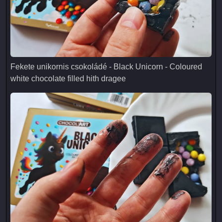
Fekete unikornis csokoládé - Black Unicorn - Coloured white 
Fekete unikornis csokoládé - Black Unicorn - Coloured
white chocolate filled hith dragee