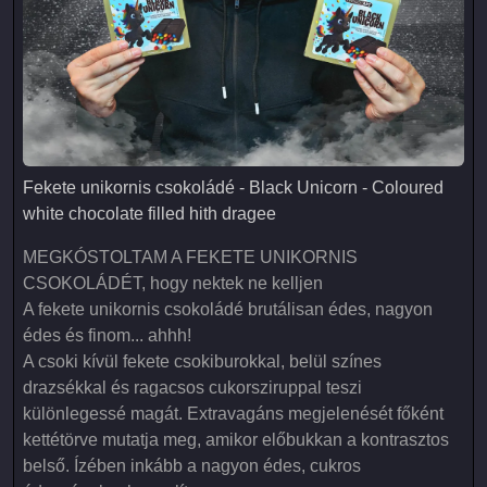
Fekete unikornis csokoládé - Black Unicorn - Coloured white 
Fekete unikornis csokoládé - Black Unicorn - Coloured
white chocolate filled hith dragee
MEGKÓSTOLTAM A FEKETE UNIKORNIS
CSOKOLÁDÉT, hogy nektek ne kelljen
A fekete unikornis csokoládé brutálisan édes, nagyon
édes és finom... ahhh!
A csoki kívül fekete csokiburokkal, belül színes
drazsékkal és ragacsos cukorsziruppal teszi
különlegessé magát. Extravagáns megjelenését főként
kettétörve mutatja meg, amikor előbukkan a kontrasztos
belső. Ízében inkább a nagyon édes, cukros