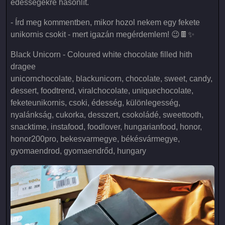
édességekre hasonlít.
- Írd meg kommentben, mikor hozol nekem egy fekete
unikornis csokit - mert igazán megérdemlem! 😉🍫✨
Black Unicorn - Coloured white chocolate filled hith
dragee
unicornchocolate, blackunicorn, chocolate, sweet, candy,
dessert, foodtrend, viralchocolate, uniquechocolate,
feketeunikornis, csoki, édesség, különlegesség,
nyalánkság, cukorka, desszert, csokoládé, sweettooth,
snacktime, instafood, foodlover, hungarianfood, honor,
honor200pro, bekesvarmegye, békésvármegye,
gyomaendrod, gyomaendrőd, hungary