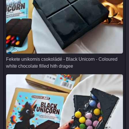
Fekete unikornis csokoládé - Black Unicorn - Coloured white 
Fekete unikornis csokoládé - Black Unicorn - Coloured
white chocolate filled hith dragee