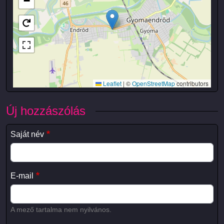
−
Leaflet
|
©
OpenStreetMap
contributors
Új hozzászólás
Saját név
E-mail
A mező tartalma nem nyilvános.