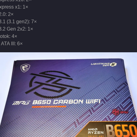
xpress x1: 1×
.0: 2×
.1 (3.1 gen2): 7×
.2 Gen 2x2: 1×
otok: 4×
 ATA III: 6×