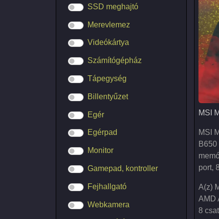
SSD meghajtó
Merevlemez
Videókártya
Számítógépház
Tápegység
Billentyűzet
MSI M
MSI M
Egér
MSI M
Egérpad
B650 
Monitor
memór
port, 
Gamepad, kontroller
Fejhallgató
A(z) 
AMD A
Webkamera
8 csa