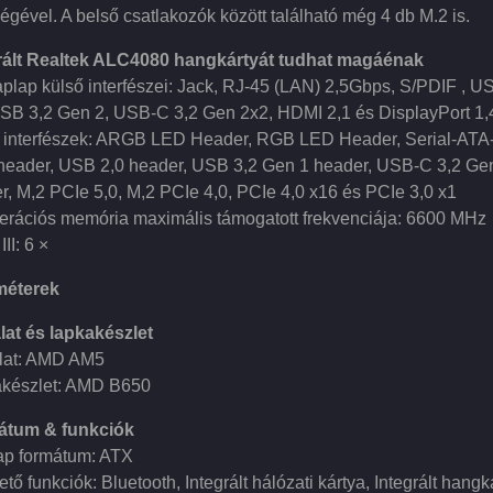
égével. A belső csatlakozók között található még 4 db M.2 is.
rált Realtek ALC4080 hangkártyát tudhat magáénak
aplap külső interfészei: Jack, RJ-45 (LAN) 2,5Gbps, S/PDIF , U
USB 3,2 Gen 2, USB-C 3,2 Gen 2x2, HDMI 2,1 és DisplayPort 1,
 interfészek: ARGB LED Header, RGB LED Header, Serial-ATA-I
eader, USB 2,0 header, USB 3,2 Gen 1 header, USB-C 3,2 Ge
r, M,2 PCIe 5,0, M,2 PCIe 4,0, PCIe 4,0 x16 és PCIe 3,0 x1
erációs memória maximális támogatott frekvenciája: 6600 MHz
II: 6 ×
méterek
lat és lapkakészlet
lat: AMD AM5
készlet: AMD B650
átum & funkciók
ap formátum: ATX
tő funkciók: Bluetooth, Integrált hálózati kártya, Integrált hangk