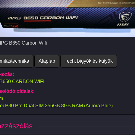
PG B650 Carbon Wifi
PG B650 Carbon Wifi
mítástechnika
Alaplap
Tech, bigyók és kütyük
kozás:
B650 CARBON WIFI
olódó oldalak:
m
i P30 Pro Dual SIM 256GB 8GB RAM (Aurora Blue)
ozzászólás