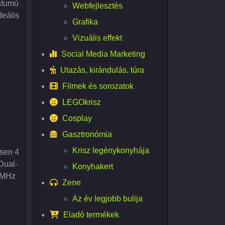
átumú
Webfejlesztés
deális
Grafika
Vizuális effekt
Social Media Marketing
Utazás, kirándulás, túra
Filmek és sorozatok
LEGOkrisz
Cosplay
Gasztronómia
Krisz legénykonyhája
sen 4
Dual-
Konyhakert
0 MHz
Zene
Az év legjobb bulija
Eladó termékek