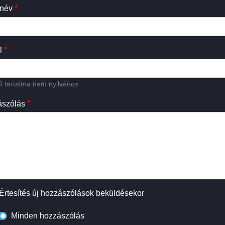
 név
l
 tartalma nem nyilvános.
szólás
Értesítés új hozzászólások beküldésekor
Minden hozzászólás