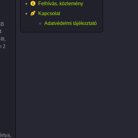
Felhívás, közlemény
Kapcsolat
Adatvédelmi tájékoztató
SB
4
II,
n 2
ártya,