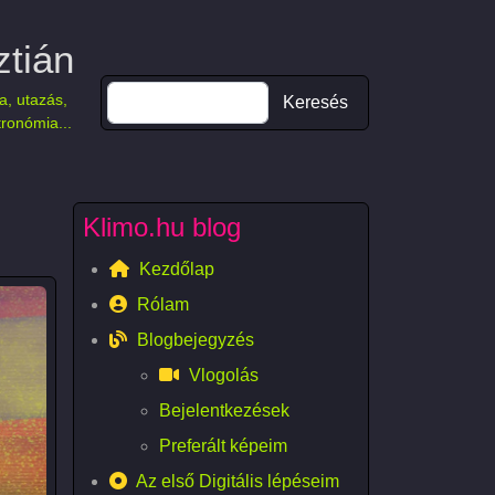
ztián
Keresés
a, utazás,
tronómia...
Klimo.hu blog
Kezdőlap
Rólam
Blogbejegyzés
Vlogolás
Bejelentkezések
Preferált képeim
Az első Digitális lépéseim