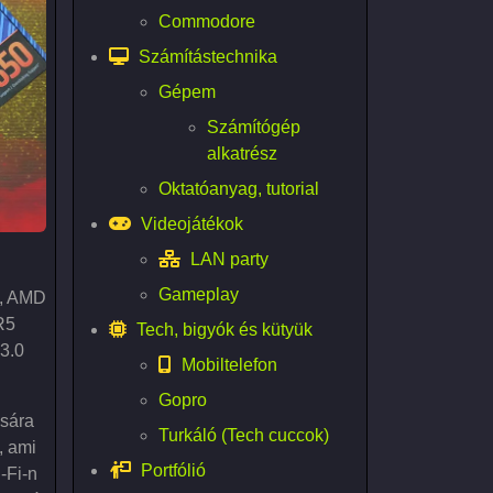
Commodore
Számítástechnika
Gépem
Számítógép
alkatrész
Oktatóanyag, tutorial
Videojátékok
LAN party
Gameplay
l, AMD
R5
Tech, bigyók és kütyük
3.0
Mobiltelefon
Gopro
sára
Turkáló (Tech cuccok)
, ami
Portfólió
-Fi-n