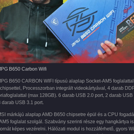
PG B650 Carbon Wifi
PG B650 Carbon Wifi
PG B650 CARBON WIFI típusú alaplap Socket-AM5 foglalatta
chipsettel, Processzorban integrált videokártyával, 4 darab DD
iafoglalattal (max 128GB). 6 darab USB 2.0 port, 2 darab USB 
8 darab USB 3.1 port.
MSI márkájú alaplap AMD B650 chipsetre épül és a CPU fogadá
M5 foglalat szolgál. Szabvány szerinti része egy hangkártya is
tornát képes vezérelni. Hálózati modul is hozzáférhető, gyors Wi