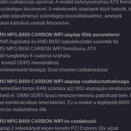
ztüli csatlakozási opcióval. A modell behelyezéséhez ATX form
 szükséges beszerezni. A méretesebb alaplapok közé tartozik, i
yobb teljesítményű számítógép-összeállításokhoz, amelyek
alan kártyával vannak felszerelve.
MSI MPG B650 CARBON WIFI alaplap főbb paraméterei
M5 foglalattal és AMD B650 lapkakészlettel szerelték fel
MSI MPG B650 CARBON WIFI formátuma: ATX
rált hangkártya 8 csatorna számára
kivitelű DDR5 memóriákhoz
emóriamodult támogat, Dual-channel csatlakozással
MSI MPG B650 CARBON WIFI alaplap csatlakoztathatósága
melkedően fontos RAM számára a(z) MSI alaplapján mindössze
érhető el. DIMM DDR5 típusú rendszermemória pattintható bele. 
el kombinációban lehet bekötni. Ez a modell a legfeljebb 660
nciás modulokhoz illik.
MSI MPG B650 CARBON WIFI és csatlakozói
aplap 2 videokártyát képes kezelni PCI Express 16x aljzat