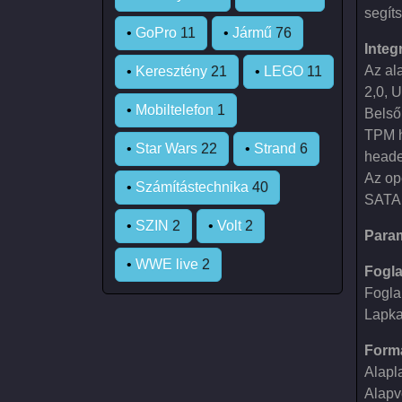
segíts
•
GoPro
11
•
Jármű
76
Integ
Az al
•
Keresztény
21
•
LEGO
11
2,0, 
•
Mobiltelefon
1
Belső
TPM h
•
Star Wars
22
•
Strand
6
heade
Az op
•
Számítástechnika
40
SATA I
•
SZIN
2
•
Volt
2
Para
•
WWE live
2
Fogla
Fogla
Lapka
Form
Alapl
Alapve