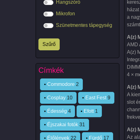
keres
Hangszóró
házat
Mikrofon
a nag
számt
Szünetmentes tápegység
A(z) 
AMD A
A(z) 
Integ
DIMM 
Címkék
4 × m
•
Commodore
2
A(z) 
A kie
•
Cosplay
10
•
East Fest
9
slot 
chann
•
Édesség
4
•
Efott
1
frekve
•
Éjszakai fotók
31
A(z) 
Az al
•
Élőlények
22
•
Fürdő
17