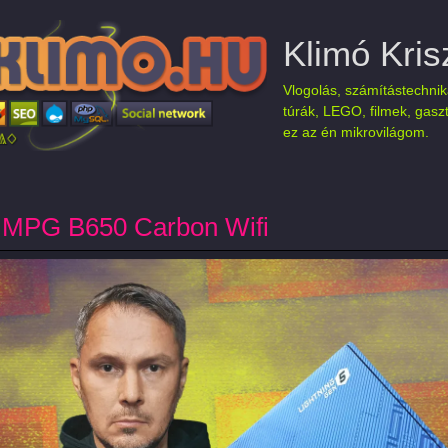
Klimó Kris
Vlogolás, számítástechnik
túrák, LEGO, filmek, gasz
ez az én mikrovilágom.
 MPG B650 Carbon Wifi