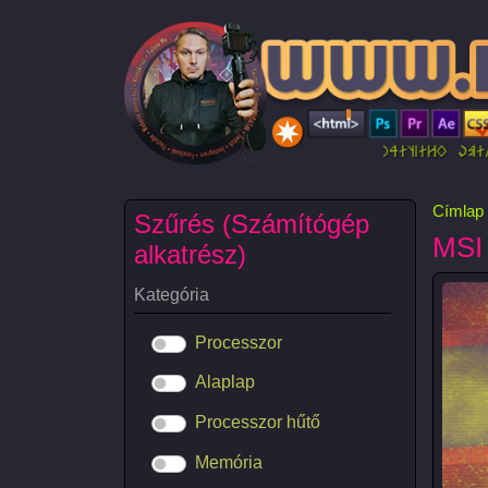
Ugrás a tartalomra
Címlap
Szűrés (Számítógép
MSI
alkatrész)
Kategória
Processzor
Alaplap
Processzor hűtő
Memória