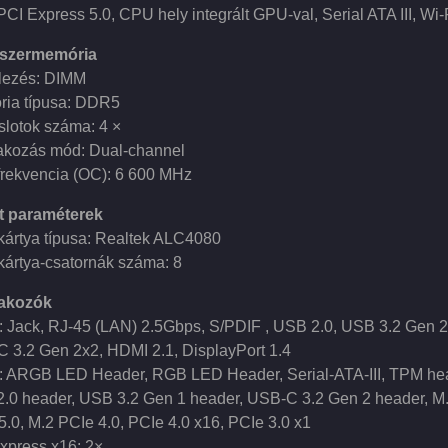
PCI Express 5.0, CPU hely integrált GPU-val, Serial ATA III, Wi-
szermemória
elezés: DIMM
ia típusa: DDR5
lotok száma: 4 ×
akozás mód: Dual-channel
frekvencia (OC): 6 600 MHz
tt paraméterek
ártya típusa: Realtek ALC4080
ártya-csatornák száma: 8
lakozók
: Jack, RJ-45 (LAN) 2.5Gbps, S/PDIF , USB 2.0, USB 3.2 Gen 2
 3.2 Gen 2x2, HDMI 2.1, DisplayPort 1.4
: ARGB LED Header, RGB LED Header, Serial-ATA-III, TPM he
.0 header, USB 3.2 Gen 1 header, USB-C 3.2 Gen 2 header, M
5.0, M.2 PCIe 4.0, PCIe 4.0 x16, PCIe 3.0 x1
xpress x16: 2×