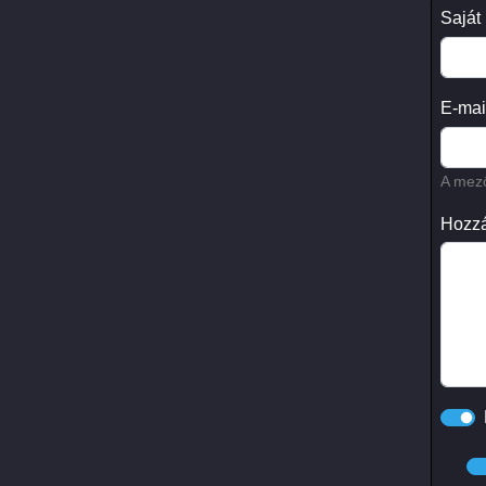
Saját
E-mai
A mező
Hozzá