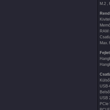
M.2 , 
Rend
Kivit
Memór
RAM s
Csatl
Max. 
Fejle
Hangk
Hangk
Csat
Külső
USB-C
Belső
USB 2
PCIe 
PCI E