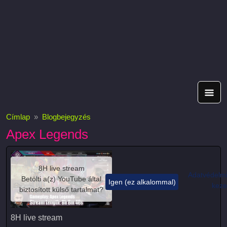
Címlap
Blogbejegyzés
Apex Legends
8H live stream
Adatvédelmi
Betölti a(z)
YouTube
által
Igen (ez alkalommal)
keze
biztosított külső tartalmat?
8H live stream