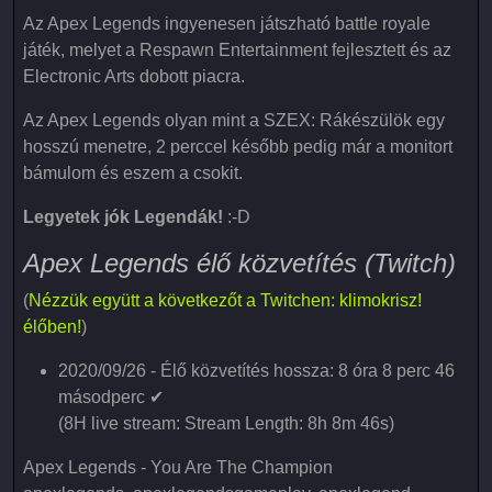
Az Apex Legends ingyenesen játszható battle royale
játék, melyet a Respawn Entertainment fejlesztett és az
Electronic Arts dobott piacra.
Az Apex Legends olyan mint a SZEX: Rákészülök egy
hosszú menetre, 2 perccel később pedig már a monitort
bámulom és eszem a csokit.
Legyetek jók Legendák!
:-D
Apex Legends élő közvetítés (Twitch)
(
Nézzük együtt a következőt a Twitchen: klimokrisz!
élőben!
)
2020/09/26 - Élő közvetítés hossza: 8 óra 8 perc 46
másodperc ✔
(8H live stream: Stream Length: 8h 8m 46s)
Apex Legends - You Are The Champion