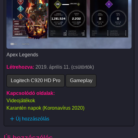
Apex Legends
Apex Legends
Létrehozva:
2019. április 11. (csütörtök)
Logitech C920 HD Pro
Gameplay
Kapcsolódó oldalak:
Videojátékok
Karantén napok (Koronavírus 2020)
Új hozzászólás
Új hozzászólás