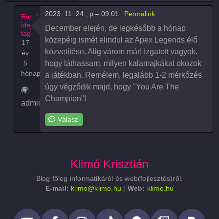
2023. 11. 24., p – 09:01
Permalink
Ennyi
ideje
December elején, de legkésőbb a hónap
tag
közepéig ismét elindul az Apex Legends élő
17
közvetítése. Alig várom már! Izgatott vagyok,
év
5
hogy láthassam, milyen kalamajkákat okozok
hónap
a játékban. Remélem, legalább 1-2 mérkőzés
úgy végződik majd, hogy "You Are The
Champion"!
admin
Válasz
AVÉGREHAJTÓ
MIKOR LESZ APEX LEGENDS…
üzenet
Válasz
Klimó Krisztián
Blog főleg informatikáról és web(fejlesztés)ről.
E-mail:
klimo@klimo.hu
|
Web:
klimo.hu
Lábléc