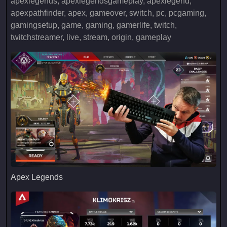
apexlegends, apexlegendsgameplay, apexlegend,
apexpathfinder, apex, gameover, switch, pc, pcgaming,
gamingsetup, game, gaming, gamerlife, twitch,
twitchstreamer, live, stream, origin, gameplay
Apex Legends
Apex Legends