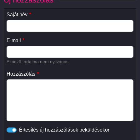
Saját név
E-mail
A mező tartalma nem nyilvános.
Hozzászólás
Értesítés új hozzászólások beküldésekor