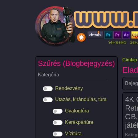
Ugrás a tartalomra
Címlap
Szűrés (Blogbejegyzés)
Ela
Kategória
Bejeg
Rendezvény
4K 
Utazás, kirándulás, túra
Ret
Gyalogtúra
GB,
Kerékpártúra
játé
Vízitúra
Kateg