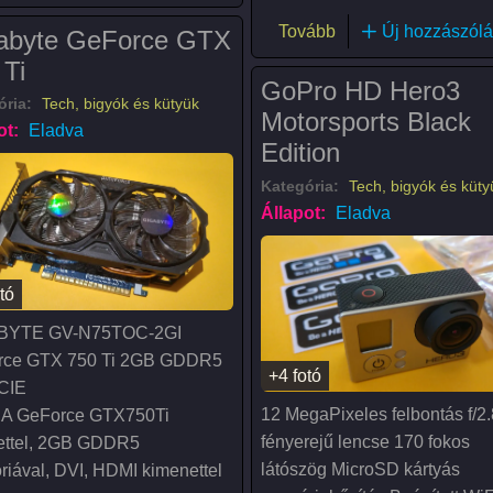
(Kingston HyperX Cl
Tovább
Új hozzászólá
abyte GeForce GTX
 Ti
GoPro HD Hero3
ória:
Tech, bigyók és kütyük
Motorsports Black
ot:
Eladva
Edition
Kategória:
Tech, bigyók és küty
Állapot:
Eladva
tó
BYTE GV-N75TOC-2GI
rce GTX 750 Ti 2GB GDDR5
+4 fotó
CIE
12 MegaPixeles felbontás f/2.
IA GeForce GTX750Ti
fényerejű lencse 170 fokos
ettel, 2GB GDDR5
látószög MicroSD kártyás
iával, DVI, HDMI kimenettel