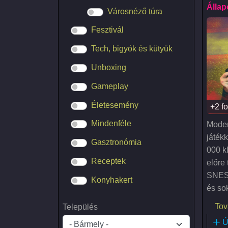
Állap
Városnéző túra
Fesztivál
Tech, bigyók és kütyük
Unboxing
Gameplay
Életesemény
+2 fo
Mindenféle
Moder
játék
Gasztronómia
000 kl
Receptek
előre 
SNES
Konyhakert
és so
Tov
Település
Ú