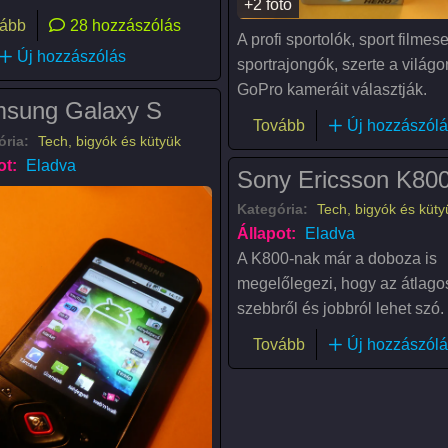
+2 fotó
(Második generációs aTab5 Phone)
ább
28 hozzászólás
A profi sportolók, sport filmes
Új hozzászólás
sportrajongók, szerte a világo
GoPro kameráit választják.
sung Galaxy S
(GoPro HD Hero2 Mot
Tovább
Új hozzászólá
ória:
Tech, bigyók és kütyük
ot:
Eladva
Sony Ericsson K80
Kategória:
Tech, bigyók és küty
Állapot:
Eladva
A K800-nak már a doboza is
megelőlegezi, hogy az átlago
szebbről és jobbról lehet szó.
(Sony Ericsson K80
Tovább
Új hozzászólá