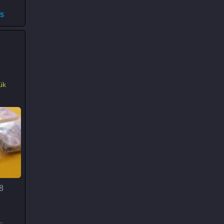
oud II Headset)
s
ük
8