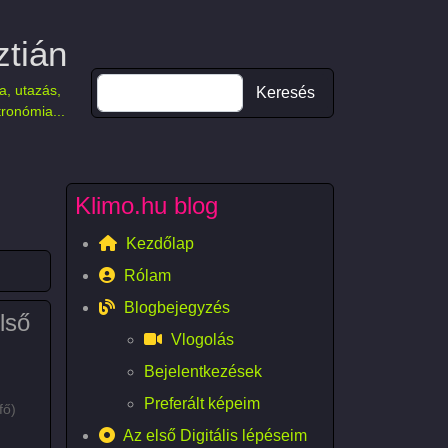
ztián
Keresés
a, utazás,
tronómia...
Klimo.hu blog
Kezdőlap
Rólam
Blogbejegyzés
lső
Vlogolás
Bejelentkezések
Preferált képeim
fő)
Az első Digitális lépéseim