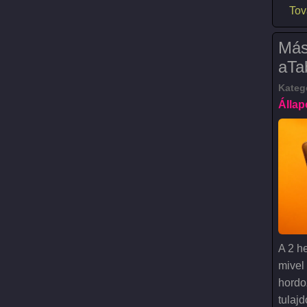
Tov
Más
aTa
Kateg
Állap
A 2 h
mivel
hordo
tulajd