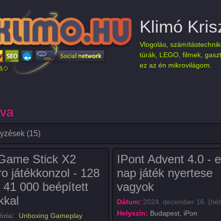
Klimó Kris
Vlogolás, számítástechnik
túrák, LEGO, filmek, gasz
ez az én mikrovilágom.
dva
yzések (15)
Game Stick X2
IPont Advent 4.0 - e
ro játékkonzol - 128
nap játék nyertese
 41 000 beépített
vagyok
kkal
Dátum:
2024. december 16. (hét
Helyszín:
Budapest, iPon
ória:
Unboxing
Gameplay