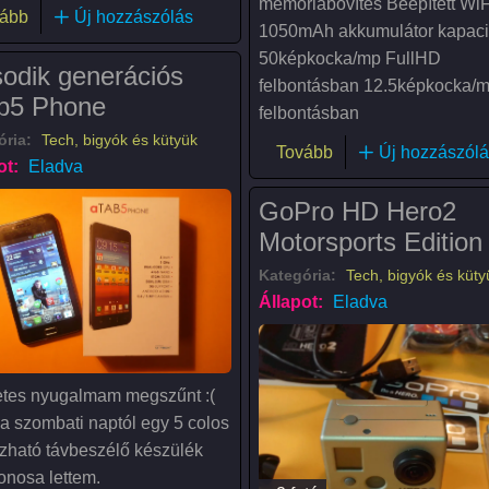
memóriabővítés Beépített WiF
(Gigabyte GeForce GTX 750 Ti)
ább
Új hozzászólás
1050mAh akkumulátor kapaci
50képkocka/mp FullHD
odik generációs
felbontásban 12.5képkocka/
b5 Phone
felbontásban
ória:
Tech, bigyók és kütyük
(GoPro HD Hero3 Mot
Tovább
Új hozzászólá
ot:
Eladva
GoPro HD Hero2
Motorsports Edition
Kategória:
Tech, bigyók és küty
Állapot:
Eladva
etes nyugalmam megszűnt :(
 a szombati naptól egy 5 colos
zható távbeszélő készülék
onosa lettem.