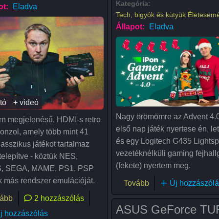
Kategória:
ot:
Eladva
Tech, bigyók és kütyük
Életesem
Állapot:
Eladva
tó
+ videó
Nagy örömömre az Advent 4.0
n megjelenésű, HDMI-s retro
első nap játék nyertese én, le
konzol, amely több mint 41
és egy Logitech G435 Lights
asszikus játékot tartalmaz
vezetéknélküli gaming fejhall
telepítve - köztük NES,
(fekete) nyertem meg.
, SEGA, MAME, PS1, PSP
k más rendszer emulációját.
(IPont Advent 4.0 - 
Tovább
Új hozzászólá
(4K Game Stick X2 Retro játékkonzol - 128 GB, 41 000 beépít
ább
2 hozzászólás
ASUS GeForce TU
j hozzászólás