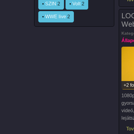
•
SZIN
2
•
Volt
2
LOG
•
WWE live
2
We
Kateg
Állap
+2 fo
1080p
gyors
videó
lejáts
Tov