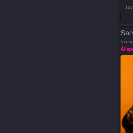
Tov
Sam
Kateg
Állap