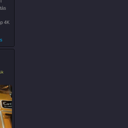
i
tás
mp 4K
orsports Black Edition)
s
ük