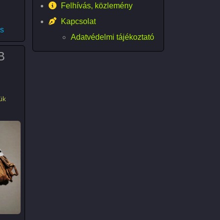
Felhívás, közlemény
Kapcsolat
F RTX 3070 O8G GAMING)
s
Adatvédelmi tájékoztató
B
ük