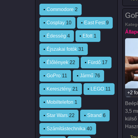
•
Commodore
2
GoP
•
Cosplay
10
•
East Fest
9
Kateg
Állap
•
Édesség
4
•
Efott
1
•
Éjszakai fotók
31
•
Élőlények
22
•
Fürdő
17
•
GoPro
11
•
Jármű
76
•
Keresztény
21
•
LEGO
11
+2 fo
•
Mobiltelefon
1
Beépít
3,5 m
•
Star Wars
22
•
Strand
6
külső
Haszn
•
Számítástechnika
40
Tov