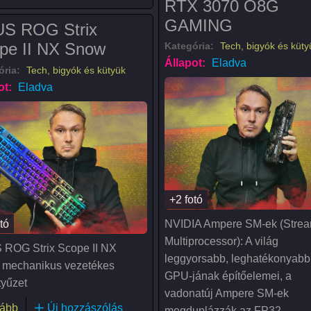
RTX 3070 O8G
GAMING
S ROG Strix
pe II NX Snow
Kategória:
Tech, bigyók és küty
Állapot:
Eladva
ória:
Tech, bigyók és kütyük
ot:
Eladva
+2 fotó
tó
NVIDIA Ampere SM-ek (Strea
Multiprocessor): A világ
ROG Strix Scope II NX
leggyorsabb, leghatékonyabb
mechanikus vezetékes
GPU-jának építőelemei, a
tyűzet
vadonatúj Ampere SM-ek
(ASUS ROG Strix Scope II NX Snow)
ább
Új hozzászólás
megduplázzák az FP32