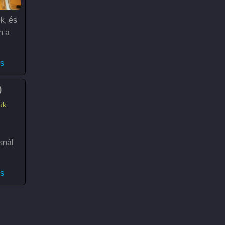
ek, és
n a
orsports Edition)
s
0
ük
snál
0)
s