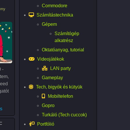
Commodore
ény
Számítástechnika
Gépem
Számítógép
alkatrész
Oktatóanyag, tutorial
Videojátékok
LAN party
 -
ttem,
Gameplay
peed
Tech, bigyók és kütyük
gatót
Mobiltelefon
Gopro
első nap játék nyertese vagyok)
s
Turkáló (Tech cuccok)
ett játékkal)
F
Portfólió