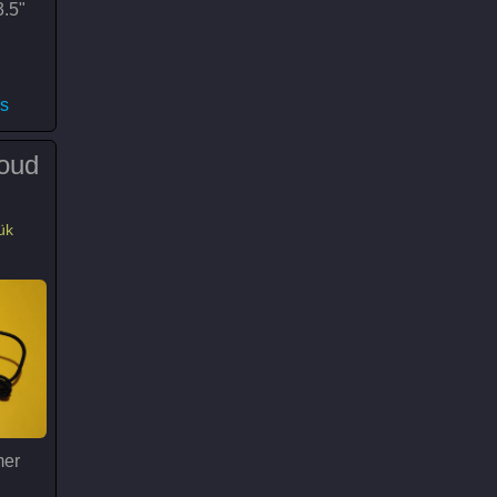
.5"
MB ST4000DM004 merevlemez)
s
oud
ük
mer