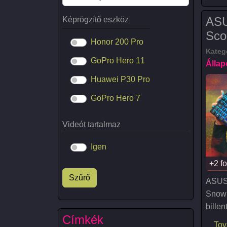
ASU
Képrögzítő eszköz
Sco
Honor 200 Pro
Kateg
GoPro Hero 11
Állap
Huawei P30 Pro
GoPro Hero 7
Videót tartalmaz
Igen
+2 fo
ASUS 
Snow 
billen
Címkék
Tov