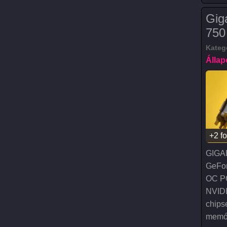
Gig
750
Kateg
Állap
+2 fo
GIGA
GeFo
OC P
NVID
chips
memór