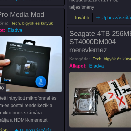
teljesítmény
ro Media Mod
(ASUS GeForce TU
Tovább
Új hozzászólá
ória:
Tech, bigyók és kütyük
ot:
Eladva
Seagate 4TB 256M
ST4000DM004
merevlemez
Kategória:
Tech, bigyók és küty
Állapot:
Eladva
tó
ett irányított mikrofonnal és
m-es porttal rendelkezik a
 mikrofonok számára.
álja a HDMI-kimenetet.
(GoPro Media Mod)
ább
Új hozzászólás