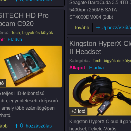
Seagate BarraCuda 3.5 4TB 3
5400rpm 256MB SATA
ITECH HD Pro
ST4000DM004 (2db)
bcam C920
(Seagate 4TB 256
Tovább
Új hozzászólá
ória:
Tech, bigyók és kütyük
ot:
Eladva
Kingston HyperX Cl
II Headset
Kategória:
Tech, bigyók és küty
Állapot:
Eladva
tó
 teljes HD-felbontású,
abb, egyenletesebb képsorú
, amely több számítógépen
+3 fotó
zható.
Kingston HyperX Cloud II ga
(LOGITECH HD Pro Webcam C920)
ább
Új hozzászólás
headset, Fekete-Vörös