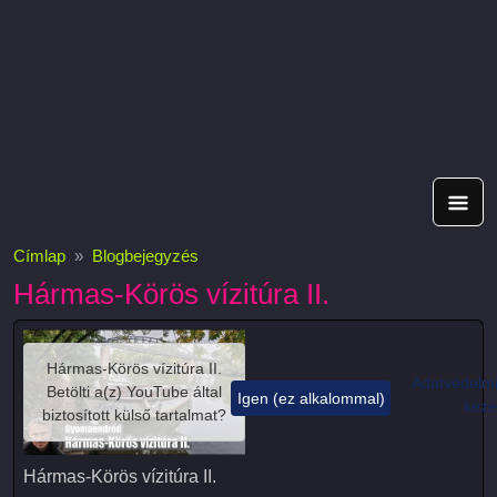
Címlap
Blogbejegyzés
Hármas-Körös vízitúra II.
Hármas-Körös vízitúra II.
Adatvédelmi
Betölti a(z)
YouTube
által
Igen (ez alkalommal)
keze
biztosított külső tartalmat?
Hármas-Körös vízitúra II.