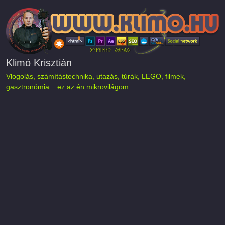
Ugrás a tartalomra
Klimó Krisztián
Vlogolás, számítástechnika, utazás, túrák, LEGO, filmek,
gasztronómia... ez az én mikrovilágom.