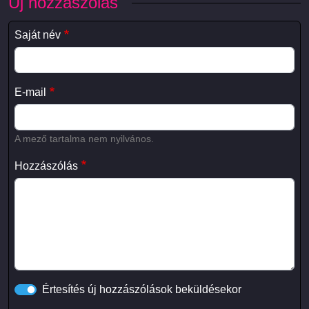
Új hozzászólás
Saját név
E-mail
A mező tartalma nem nyilvános.
Hozzászólás
Értesítés új hozzászólások beküldésekor