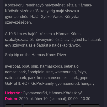
Körös-körül rendhagyó helytörténeti séta a Hármas-
Körösön vízén az 'S' kanyarig majd vissza a
gyomaendrődi Határ Győző Városi Könyvtár
szervezésében.
A 10,5 km-es hajóút közben a Hármas-Körös
szabályozásáról, nővényeiről és állatvilágáról halhattunk
egy színvonalas előadást a hajóskapitánytól.
Ship trip on the Harmas-Koros River
riverboat, boat, ship, harmaskoros, setahajo,
nemzetipark, floodplain, tree, watertouring, folyo,
nationalpark, park, korosmarosnemzetipark, gopro,
GoProHERO7, GoProFamily, gyomaendrod, hungary
Helyszín:
Gyomaendrőd, Hármas-Körös folyó
Dátum:
2020. október 10. (szombat), 09:00 - 10:30