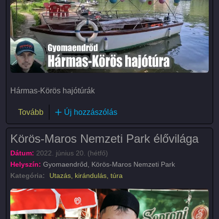
Hármas-Körös hajótúrák
(Hármas-Körös vízitúra III.)
Tovább
Új hozzászólás
Körös-Maros Nemzeti Park élővilága
Dátum:
2022. június 20. (hétfő)
Helyszín:
Gyomaendrőd, Körös-Maros Nemzeti Park
Kategória:
Utazás, kirándulás, túra