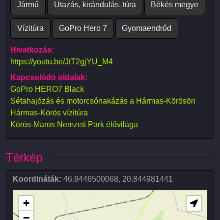
Jármű
Utazás, kirándulás, túra
Békés megye
Vízitúra
GoPro Hero 7
Gyomaendrőd
Hivatkozás:
https://youtu.be/JtT2gjYU_M4
Kapcsolódó oldalak:
GoPro HERO7 Black
Sétahajózás és motorcsónakázás a Hármas-Körösön
Hármas-Körös vízitúra
Körös-Maros Nemzeti Park élővilága
Térkép
Koordináták:
46.9446500068
,
20.844981441
+
−