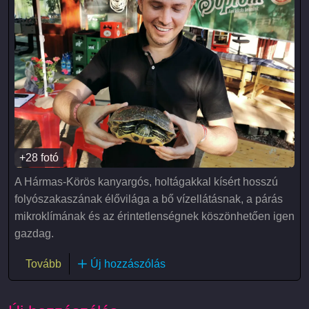
+28 fotó
A Hármas-Körös kanyargós, holtágakkal kísért hosszú
folyószakaszának élővilága a bő vízellátásnak, a párás
mikroklímának és az érintetlenségnek köszönhetően igen
gazdag.
(Körös-Maros Nemzeti Park élővilága)
Tovább
Új hozzászólás