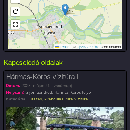
Leaflet
|
©
OpenStreetMap
contributors
Kapcsolódó oldalak
Hármas-Körös vízitúra III.
Dátum:
2023. május 21. (vasárnap)
Helyszín:
Gyomaendrőd, Hármas-Körös folyó
Kategória:
Utazás, kirándulás, túra
Vízitúra