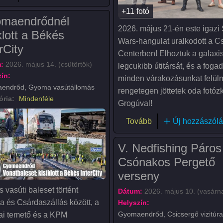
+11 fotó
maendrődnél
2026. május 21-én este igazi 
klott a Békés
Wars-hangulat uralkodott a C
rCity
Centerben! Elhoztuk a galaxi
:
2026. május 14. (csütörtök)
legcukibb útitársát, és a fogad
ín:
minden várakozásunkat felülm
endrőd, Gyoma vasútállomás
rengetegen jöttetek oda fotóz
ória:
Mindenféle
Grogúval!
(A Mandalóri és Gro
Tovább
Új hozzászólá
V. Nedfishing Páros
Csónakos Pergető
verseny
 vasúti baleset történt
Dátum:
2026. május 10. (vasárn
 és Csárdaszállás között, a
Helyszín:
Gyomaendrőd, Csicsergő vizitúra
i temető és a KPM