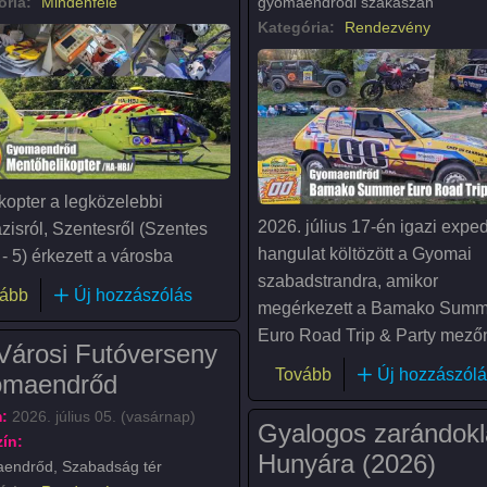
ória:
Mindenféle
gyomaendrődi szakaszán
Kategória:
Rendezvény
ikopter a legközelebbi
2026. július 17-én igazi exped
zisról, Szentesről (Szentes
hangulat költözött a Gyomai
- 5) érkezett a városba
szabadstrandra, amikor
(Mentőhelikopter járt Gyomaendrődön)
ább
Új hozzászólás
megérkezett a Bamako Summ
Euro Road Trip & Party mező
 Városi Futóverseny
(Bamako Summer Eur
Tovább
Új hozzászólá
maendrőd
:
2026. július 05. (vasárnap)
Gyalogos zarándokl
ín:
Hunyára (2026)
endrőd, Szabadság tér