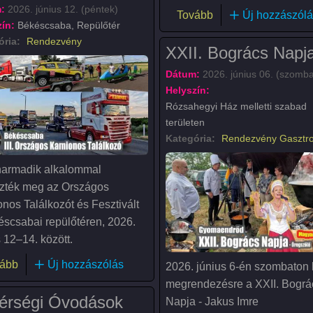
:
2026. június 12. (péntek)
(Gyalogos zarándokl
Tovább
Új hozzászólá
ín:
Békéscsaba, Repülőtér
ória:
Rendezvény
XXII. Bogrács Napj
Dátum:
2026. június 06. (szomba
Helyszín:
Rózsahegyi Ház melletti szabad
területen
Kategória:
Rendezvény
Gasztr
harmadik alkalommal
zték meg az Országos
nos Találkozót és Fesztivált
éscsabai repülőtéren, 2026.
 12–14. között.
(III. Országos Kamionos Találkozó és Fesztivál)
ább
Új hozzászólás
2026. június 6-én szombaton 
megrendezésre a XXII. Bográ
térségi Óvodások
Napja - Jakus Imre