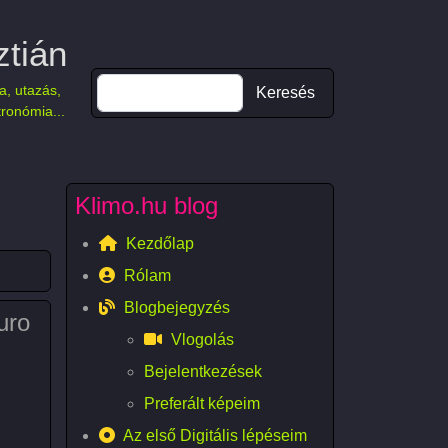
ztián
Keresés
a, utazás,
tronómia...
Klimo.hu blog
Kezdőlap
Rólam
Blogbejegyzés
uro
Vlogolás
Bejelentkezések
Preferált képeim
Az első Digitális lépéseim