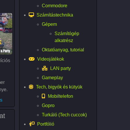
Commodore
Számítástechnika
Gépem
Számítógép
alkatrész
Oktatóanyag, tutorial
Videojátékok
íciós
LAN party
Gameplay
er
Tech, bigyók és kütyük
nye.
Mobiltelefon
o Road Trip & Party)
s
Gopro
at
Turkáló (Tech cuccok)
Portfólió