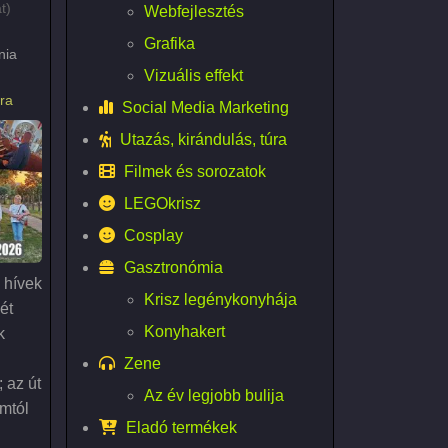
t)
Webfejlesztés
Grafika
nia
Vizuális effekt
ra
Social Media Marketing
Utazás, kirándulás, túra
Filmek és sorozatok
LEGOkrisz
Cosplay
Gasztronómia
 hívek
Krisz legénykonyhája
ét
Konyhakert
k
Zene
 az út
Az év legjobb bulija
mtól
Eladó termékek