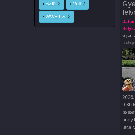
Gye
•
SZIN
2
•
Volt
2
fel
•
WWE live
2
Dátum
Helysz
Gyoma
Kateg
2026. 
9:30-
patta
hogy 
utcáit.