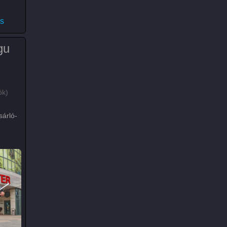
26)
)
s
gu
ök)
árló-