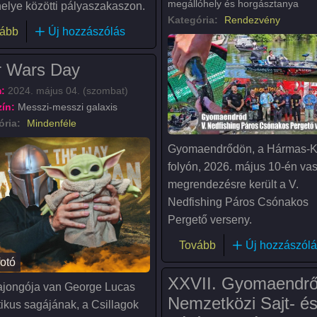
megállóhely és horgásztanya
helye közötti pályaszakaszon.
Kategória:
Rendezvény
(Gyomaendrődnél kisiklott a Békés InterCity)
ább
Új hozzászólás
r Wars Day
:
2024. május 04. (szombat)
ín:
Messzi-messzi galaxis
ória:
Mindenféle
Gyomaendrődön, a Hármas-K
folyón, 2026. május 10-én va
megrendezésre került a V.
Nedfishing Páros Csónakos
Pergető verseny.
(V. Nedfishing Páro
Tovább
Új hozzászólá
fotó
XXVII. Gyomaendrő
ajongója van George Lucas
Nemzetközi Sajt- é
tikus sagájának, a Csillagok