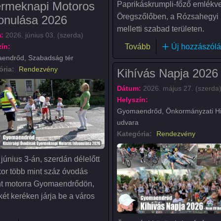
rmeknapi Motoros
Paprikáskrumpli-főző emlékv
Öregszőlőben, a Rózsahegyi
vonulása 2026
melletti szabad területen.
:
2026. június 03. (szerda)
(XXII. Bogrács Napj
ín:
Tovább
Új hozzászólá
endrőd, Szabadság tér
ória:
Rendezvény
Kihívás Napja 2026
Dátum:
2026. május 27. (szerda
Helyszín:
Gyomaendrőd, Önkormányzati Hi
udvara
Kategória:
Rendezvény
június 3-án, szerdán délelőtt
kor több mint száz óvodás
nt motorra Gyomaendrődön,
két keréken járja be a város