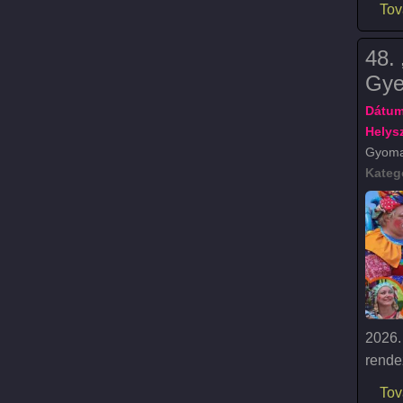
Tov
48. 
Gye
Dátum
Helysz
Gyomae
Kateg
2026.
rende
Tov