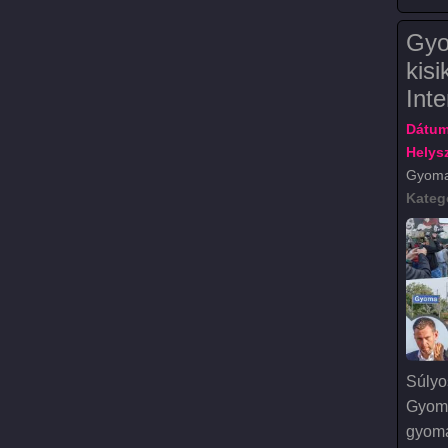
Gyo
kisi
Inte
Dátum
Helysz
Gyoma
Kateg
Súlyos
Gyoma
gyoma