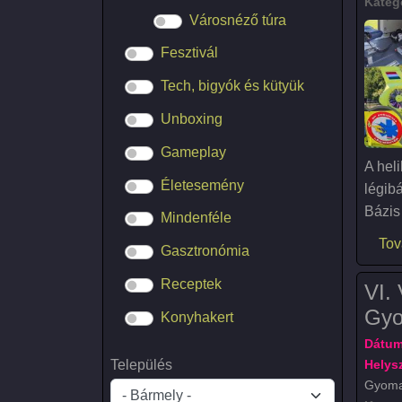
Kateg
Városnéző túra
Fesztivál
Tech, bigyók és kütyük
Unboxing
Gameplay
A hel
Életesemény
légibá
Bázis 
Mindenféle
Tov
Gasztronómia
Receptek
VI.
Gyo
Konyhakert
Dátum
Település
Helysz
Gyoma