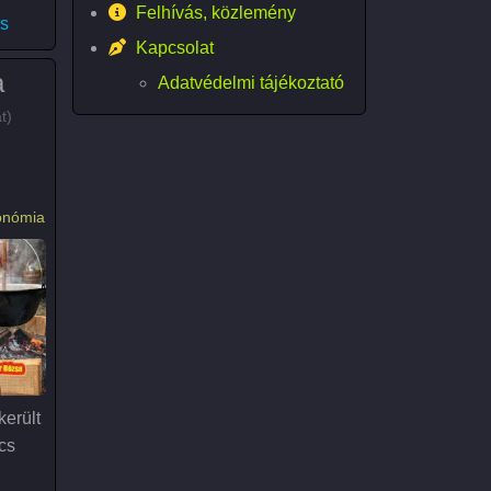
Felhívás, közlemény
at Hunyára (2026))
s
Kapcsolat
a
Adatvédelmi tájékoztató
t)
onómia
került
cs