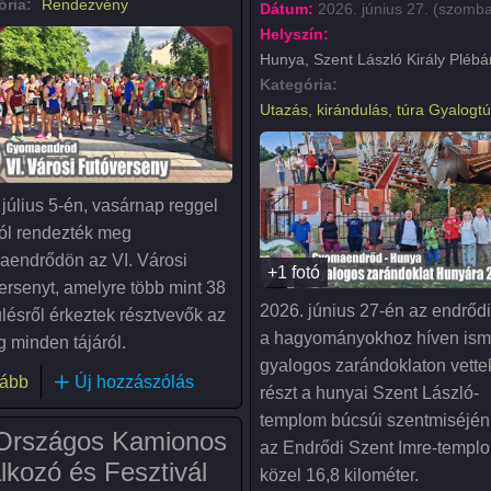
ória:
Rendezvény
Dátum:
2026. június 27. (szomba
Helyszín:
Hunya, Szent László Király Plébá
Kategória:
Utazás, kirándulás, túra
Gyalogtú
 július 5-én, vasárnap reggel
tól rendezték meg
endrődön az VI. Városi
+1 fotó
ersenyt, amelyre több mint 38
2026. június 27-én az endrődi
ülésről érkeztek résztvevők az
a hagyományokhoz híven ism
g minden tájáról.
gyalogos zarándoklaton vette
(VI. Városi Futóverseny Gyomaendrőd)
ább
Új hozzászólás
részt a hunyai Szent László-
templom búcsúi szentmiséjén;
. Országos Kamionos
az Endrődi Szent Imre-templo
lkozó és Fesztivál
közel 16,8 kilométer.