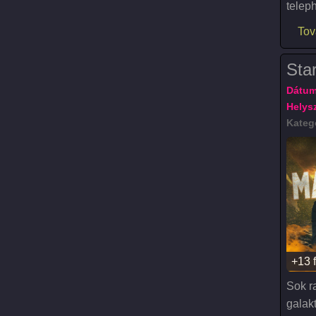
telep
Tov
Sta
Dátum
Helysz
Kateg
+13 
Sok r
galak