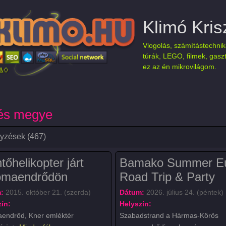
Klimó Kris
Vlogolás, számítástechnik
túrák, LEGO, filmek, gasz
ez az én mikrovilágom.
és megye
yzések (467)
őhelikopter járt
Bamako Summer E
maendrődön
Road Trip & Party
:
2015. október 21. (szerda)
Dátum:
2026. július 24. (péntek)
ín:
Helyszín:
endrőd, Kner emléktér
Szabadstrand a Hármas-Körös