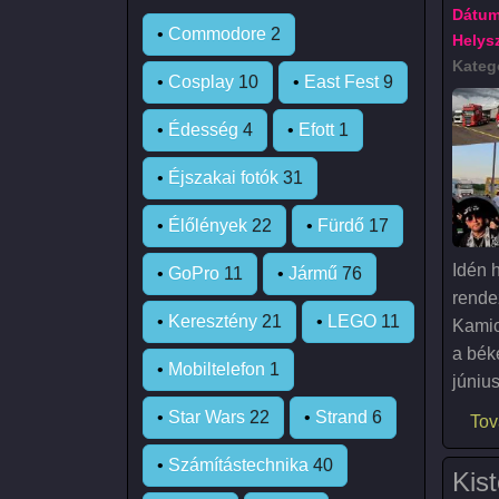
Dátum
•
Commodore
2
Helysz
Kateg
•
Cosplay
10
•
East Fest
9
•
Édesség
4
•
Efott
1
•
Éjszakai fotók
31
•
Élőlények
22
•
Fürdő
17
Idén 
•
GoPro
11
•
Jármű
76
rende
•
Keresztény
21
•
LEGO
11
Kamio
a bék
•
Mobiltelefon
1
június
•
Star Wars
22
•
Strand
6
Tov
•
Számítástechnika
40
Kis