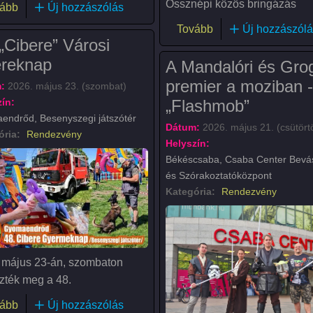
Össznépi közös bringázás
(Kistérségi Óvodások Gyermeknapi Motoros felvonulása 20
ább
Új hozzászólás
(Kihívás Napja 2026
Tovább
Új hozzászólá
„Cibere” Városi
reknap
A Mandalóri és Gro
premier a moziban -
:
2026. május 23. (szombat)
ín:
„Flashmob”
ndrőd, Besenyszegi játszótér
Dátum:
2026. május 21. (csütört
ória:
Rendezvény
Helyszín:
Békéscsaba, Csaba Center Bevás
és Szórakoztatóközpont
Kategória:
Rendezvény
 május 23-án, szombaton
zték meg a 48.
(48. „Cibere” Városi Gyereknap)
ább
Új hozzászólás