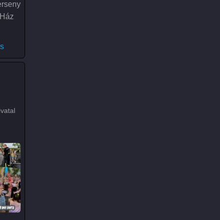
erseny
 Ház
a)
s
)
vatal