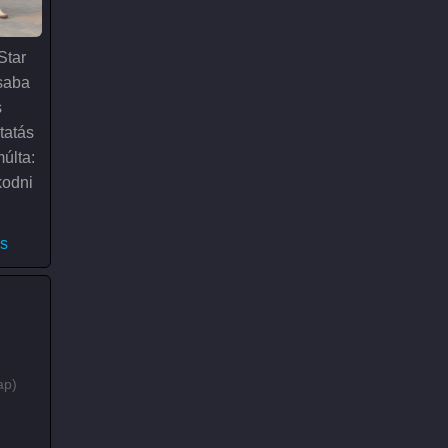
Star
saba
s
tatás
últa:
kodni
gu premier a moziban - „Flashmob”)
s
ap)