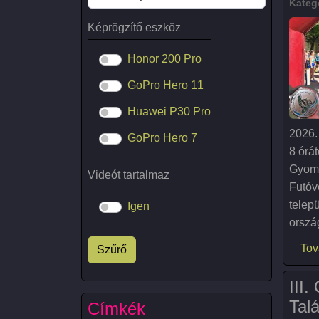
Kateg
Képrögzítő eszköz
Honor 200 Pro
GoPro Hero 11
Huawei P30 Pro
2026.
GoPro Hero 7
8 órá
Gyoma
Videót tartalmaz
Futóv
telep
Igen
orszá
Tov
III
Talá
Címkék