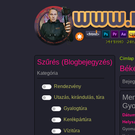
Ugrás a tartalomra
Címlap
Szűrés (Blogbejegyzés)
Bék
Kategória
Bejeg
Rendezvény
Ment
Utazás, kirándulás, túra
Gyo
Gyalogtúra
Dátum
Kerékpártúra
Helysz
Gyoma
Vízitúra