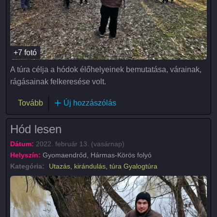
+7 fotó
A túra célja a hódok élőhelyeinek bemutatása, várainak,
rágásainak felkeresése volt.
(Hódtúra a Hármas-Körös ártéri erdejében)
Tovább
Új hozzászólás
Hód lesen
Dátum:
2022. február 13. (vasárnap)
Helyszín:
Gyomaendrőd, Hármas-Körös folyó
Kategória:
Utazás, kirándulás, túra
Gyalogtúra