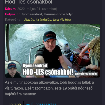
Hód -les csónakból
Dátum:
2022. május 21. (szombat)
Helyszín:
Gyomaendrőd, Hármas-Körös folyó
Kategória:
Utazás, kirándulás, túra
Vízitúra
Az elmúlt napokban alkonyatkor, több hódot is láttak a
vízitúrákon. Ezért szombaton, este 19 órától hódnéző
hajótúrára mentem.
(Hód -les csónakból)
Tovább
Új hozzászólás