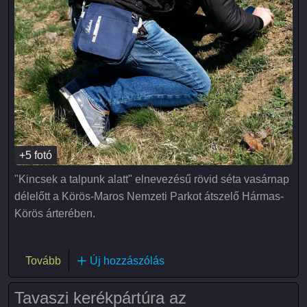
+5 fotó
"Kincsek a talpunk alatt" elnevezésű rövid séta vasárnap
délelőtt a Körös-Maros Nemzeti Parkot átszelő Hármas-
Körös árterében.
("Kincsek a talpunk alatt" gyalogtúra)
Tovább
Új hozzászólás
Tavaszi kerékpártúra az