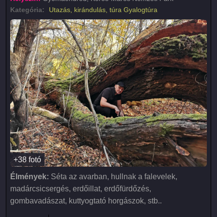
Kategória:
Utazás, kirándulás, túra
Gyalogtúra
+38 fotó
Élmények:
Séta az avarban, hullnak a falevelek,
madárcsicsergés, erdőillat, erdőfürdőzés,
gombavadászat, kuttyogtató horgászok, stb..