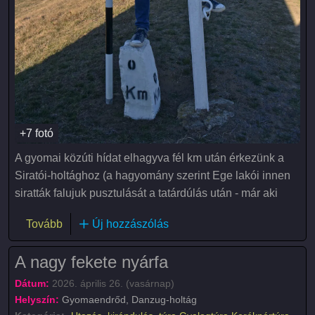
+7 fotó
A gyomai közúti hídat elhagyva fél km után érkezünk a
Siratói-holtághoz (a hagyomány szerint Ege lakói innen
siratták falujuk pusztulását a tatárdúlás után - már aki
(Tavaszi kerékpártúra az összefolyáshoz)
Tovább
Új hozzászólás
A nagy fekete nyárfa
Dátum:
2026. április 26. (vasárnap)
Helyszín:
Gyomaendrőd, Danzug-holtág