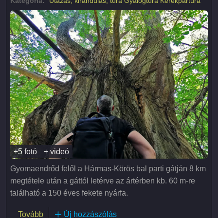
Kategória:
Utazás, kirándulás, túra
Gyalogtúra
Kerékpártúra
+5 fotó
+ videó
Gyomaendrőd felől a Hármas-Körös bal parti gátján 8 km
megtétele után a gáttól letérve az ártérben kb. 60 m-re
található a 150 éves fekete nyárfa.
(A nagy fekete nyárfa)
Tovább
Új hozzászólás