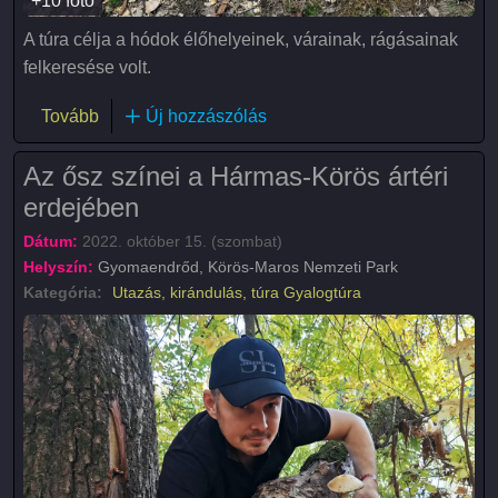
+10 fotó
A túra célja a hódok élőhelyeinek, várainak, rágásainak
felkeresése volt.
(Hódtúra a Német-zugi holtág mentén)
Tovább
Új hozzászólás
Az ősz színei a Hármas-Körös ártéri
erdejében
Dátum:
2022. október 15. (szombat)
Helyszín:
Gyomaendrőd, Körös-Maros Nemzeti Park
Kategória:
Utazás, kirándulás, túra
Gyalogtúra