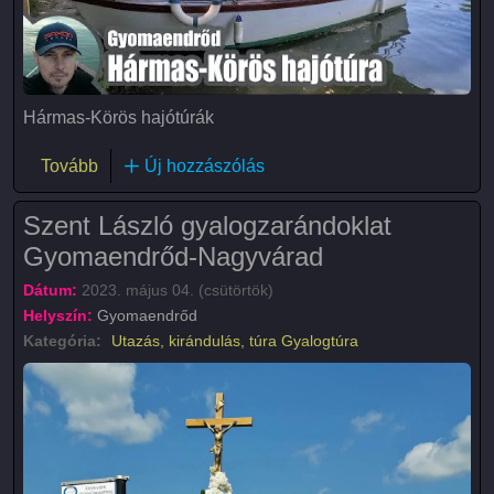
Hármas-Körös hajótúrák
(Hármas-Körös vízitúra III.)
Tovább
Új hozzászólás
Szent László gyalogzarándoklat
Gyomaendrőd-Nagyvárad
Dátum:
2023. május 04. (csütörtök)
Helyszín:
Gyomaendrőd
Kategória:
Utazás, kirándulás, túra
Gyalogtúra