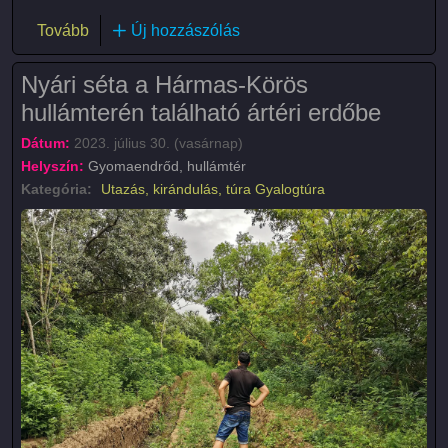
(Naplemente túra)
Tovább
Új hozzászólás
Nyári séta a Hármas-Körös
hullámterén található ártéri erdőbe
Dátum:
2023. július 30. (vasárnap)
Helyszín:
Gyomaendrőd, hullámtér
Kategória:
Utazás, kirándulás, túra
Gyalogtúra