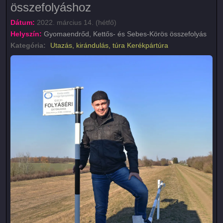
összefolyáshoz
Dátum:
2022. március 14. (hétfő)
Helyszín:
Gyomaendrőd, Kettős- és Sebes-Körös összefolyás
Kategória:
Utazás, kirándulás, túra
Kerékpártúra