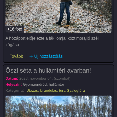
+16 fotó
A hózáport előjelezte a fák lomjai közt morajló szél
zúgása.
(Téli séta a hullámtéri őserdőben)
Tovább
Új hozzászólás
Őszi séta a hullámtéri avarban!
Dátum:
2023. november 04. (szombat)
Helyszín:
Gyomaendrőd, hullámtér
Kategória:
Utazás, kirándulás, túra
Gyalogtúra