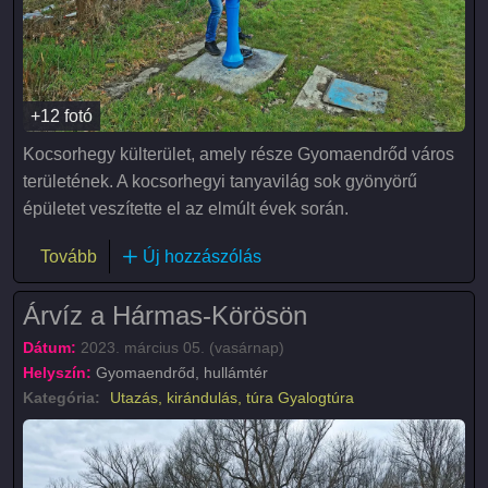
+12 fotó
Kocsorhegy külterület, amely része Gyomaendrőd város
területének. A kocsorhegyi tanyavilág sok gyönyörű
épületet veszítette el az elmúlt évek során.
(Kocsorhegyi tanyavilág)
Tovább
Új hozzászólás
Árvíz a Hármas-Körösön
Dátum:
2023. március 05. (vasárnap)
Helyszín:
Gyomaendrőd, hullámtér
Kategória:
Utazás, kirándulás, túra
Gyalogtúra