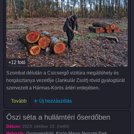
+12 fotó
Szombat délután a Csicsergő vizitúra megállóhely és
horgásztanya vezetője (Jankulár Zsolt) rövid gyalogtúrát
szervezett a Hármas-Körös ártéri erdejében.
(Őszi séta a hullámtéri avarban!)
Tovább
Új hozzászólás
Őszi séta a hullámtéri őserdőben
Dátum:
2023. október 23. (hétfő)
Helyszín:
Gyomaendrőd, Körös-Maros Nemzeti Park