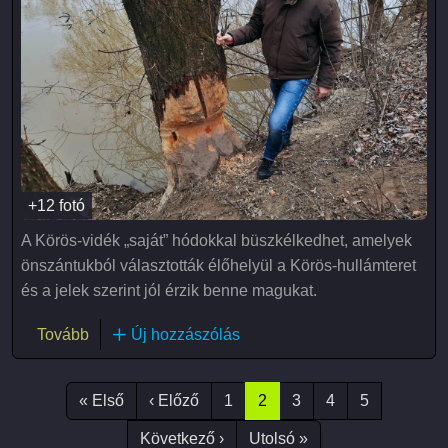
+12 fotó
A Körös-vidék „saját” hódokkal büszkélkedhet, amelyek
önszántukból választották élőhelyül a Körös-hullámteret
és a jelek szerint jól érzik benne magukat.
(Hód lesen)
Tovább
Új hozzászólás
Oldalszámozás
Első oldal
Előző oldal
« Első
‹ Előző
1
2
3
4
5
Következő oldal
Utolsó oldal
Következő ›
Utolsó »