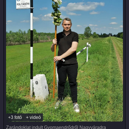
+3 fotó
+ videó
Zarándoklat indult Gyomaendrődről Nagyváradra