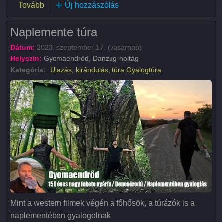
(Őszi séta a hullámtéri őserdőben)
Tovább
Új hozzászólás
Naplemente túra
Dátum:
2023. szeptember 17. (vasárnap)
Helyszín:
Gyomaendrőd, Danzug-holtág
Kategória:
Utazás, kirándulás, túra
Gyalogtúra
Mint a western filmek végén a főhősök, a túrázók is a
naplementében gyalogolnak