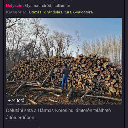
Helyszín:
Gyomaendrőd, hullámtér
Kategória:
Utazás, kirándulás, túra
Gyalogtúra
+24 fotó
Délutáni séta a Hármas-Körös hullámterén található
ártéri erdőben.