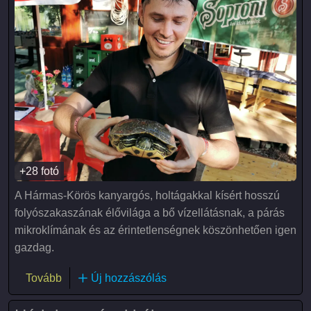
+28 fotó
A Hármas-Körös kanyargós, holtágakkal kísért hosszú
folyószakaszának élővilága a bő vízellátásnak, a párás
mikroklímának és az érintetlenségnek köszönhetően igen
gazdag.
(Körös-Maros Nemzeti Park élővilága)
Tovább
Új hozzászólás