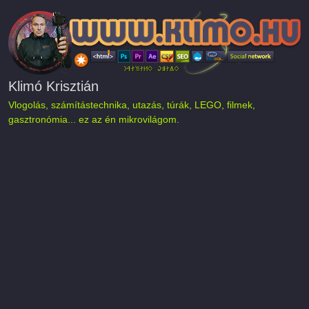
Ugrás a tartalomra
Klimó Krisztián
Vlogolás, számítástechnika, utazás, túrák, LEGO, filmek,
gasztronómia... ez az én mikrovilágom.