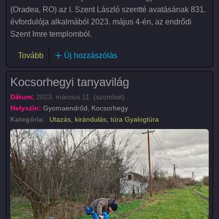
(Oradea, RO) az I. Szent László szentté avatásának 831.
évfordulója alkalmából 2023. május 4-én, az endrődi
Szent Imre templomból.
(Szent László gyalogzarándoklat Gyomaendrőd-N
Tovább
Új hozzászólás
Kocsorhegyi tanyavilág
Dátum:
2023. március 11. (szombat)
Helyszín:
Gyomaendrőd, Kocsorhegy
Kategória:
Utazás, kirándulás, túra
Gyalogtúra