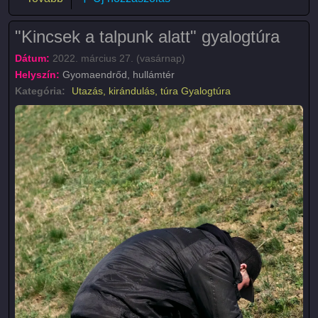
"Kincsek a talpunk alatt" gyalogtúra
Dátum:
2022. március 27. (vasárnap)
Helyszín:
Gyomaendrőd, hullámtér
Kategória:
Utazás, kirándulás, túra
Gyalogtúra