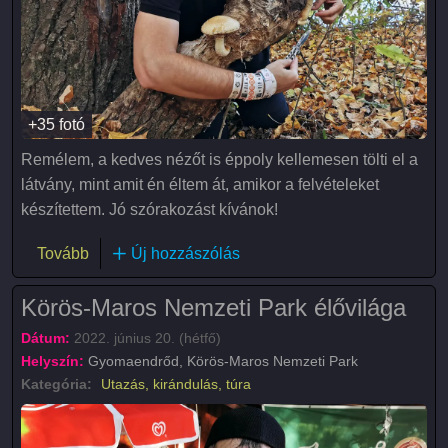
+35 fotó
Remélem, a kedves nézőt is éppoly kellemesen tölti el a
látvány, mint amit én éltem át, amikor a felvételeket
készítettem. Jó szórakozást kívánok!
(Az ősz színei a Hármas-Körös ártéri erdejében)
Tovább
Új hozzászólás
Körös-Maros Nemzeti Park élővilága
Dátum:
2022. június 20. (hétfő)
Helyszín:
Gyomaendrőd, Körös-Maros Nemzeti Park
Kategória:
Utazás, kirándulás, túra