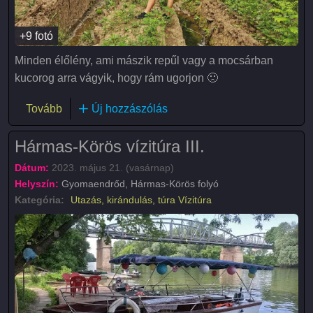
+9 fotó
Minden élőlény, ami mászik repűl vagy a mocsárban
kucorog arra vágyik, hogy rám ugorjon 🙁
(Nyári séta a Hármas-Körös hullámterén található á
Tovább
Új hozzászólás
Hármas-Körös vízitúra III.
Dátum:
2023. május 21. (vasárnap)
Helyszín:
Gyomaendrőd, Hármas-Körös folyó
Kategória:
Utazás, kirándulás, túra
Vízitúra