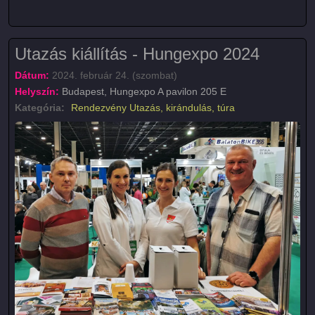
Utazás kiállítás - Hungexpo 2024
Dátum:
2024. február 24. (szombat)
Helyszín:
Budapest, Hungexpo A pavilon 205 E
Kategória:
Rendezvény
Utazás, kirándulás, túra