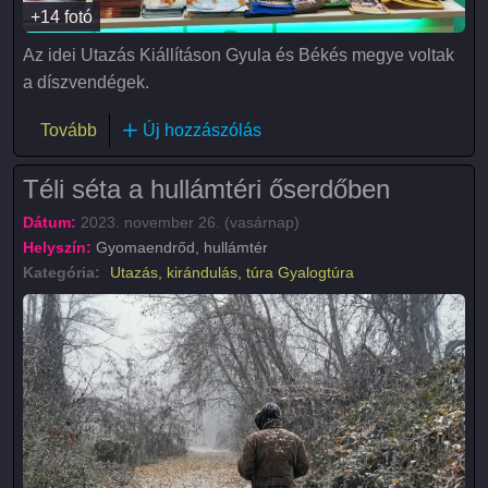
+14 fotó
Az idei Utazás Kiállításon Gyula és Békés megye voltak
a díszvendégek.
(Utazás kiállítás - Hungexpo 2024)
Tovább
Új hozzászólás
Téli séta a hullámtéri őserdőben
Dátum:
2023. november 26. (vasárnap)
Helyszín:
Gyomaendrőd, hullámtér
Kategória:
Utazás, kirándulás, túra
Gyalogtúra