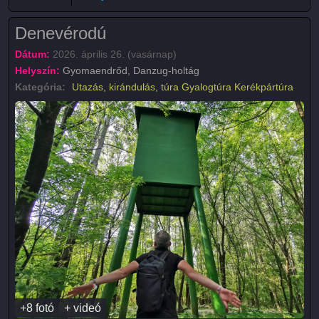
Denevérodú
Dátum:
2026. április 26. (vasárnap)
Helyszín:
Gyomaendrőd, Danzug-holtág
Kategória:
Utazás, kirándulás, túra
Gyalogtúra
Kerékpártúra
+8 fotó
+ videó