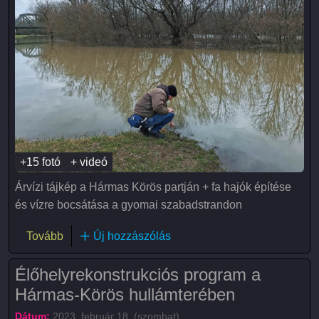
+15 fotó
+ videó
Árvízi tájkép a Hármas Körös partján + fa hajók építése
és vízre bocsátása a gyomai szabadstrandon
(Árvíz a Hármas-Körösön)
Tovább
Új hozzászólás
Élőhelyrekonstrukciós program a
Hármas-Körös hullámterében
Dátum:
2023. február 18. (szombat)