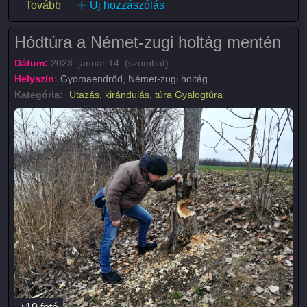
(Élőhelyrekonstrukciós program a Hármas-Körös h
Tovább
Új hozzászólás
Hódtúra a Német-zugi holtág mentén
Dátum:
2023. január 14. (szombat)
Helyszín:
Gyomaendrőd, Német-zugi holtág
Kategória:
Utazás, kirándulás, túra
Gyalogtúra