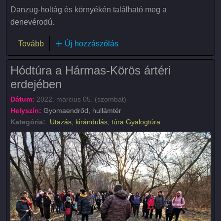
Danzug-holtág és környékén található meg a
denevérodú.
(Denevérodú)
Tovább
Új hozzászólás
Hódtúra a Hármas-Körös ártéri
erdejében
Dátum:
2022. március 05. (szombat)
Helyszín:
Gyomaendrőd, hullámtér
Kategória:
Utazás, kirándulás, túra
Gyalogtúra