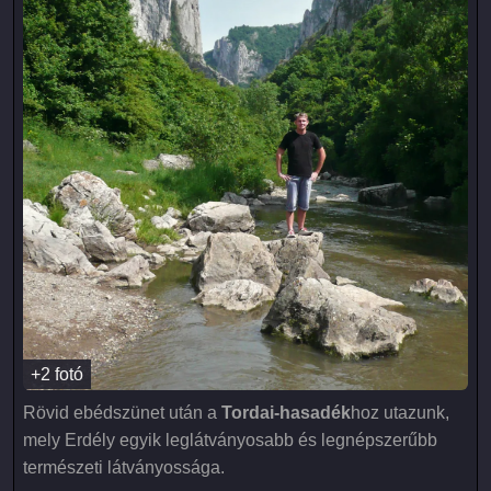
+2 fotó
Rövid ebédszünet után a
Tordai-hasadék
hoz utazunk,
mely Erdély egyik leglátványosabb és legnépszerűbb
természeti látványossága.