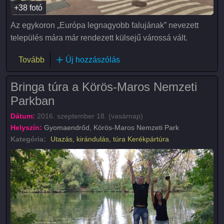
+38 fotó
Az egykoron „Európa legnagyobb falujának” nevezett
település mára már rendezett külsejű várossá vált.
(Békéscsabai kalandok)
Tovább
Új hozzászólás
Bringa túra a Körös-Maros Nemzeti
Parkban
Dátum:
2016. szeptember 18. (vasárnap)
Helyszín:
Gyomaendrőd, Körös-Maros Nemzeti Park
Kategória:
Utazás, kirándulás, túra
Kerékpártúra