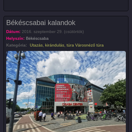
Békéscsabai kalandok
Dátum:
2016. szeptember 29. (csütörtök)
Helyszín:
Békéscsaba
Kategória:
Utazás, kirándulás, túra
Városnéző túra