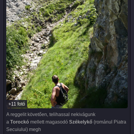
+11 fotó
A reggelit követően, telihassal nekivágunk
a
Torockó
mellett magasodó
Székelykő
(románul Piatra
Secuiului) megh