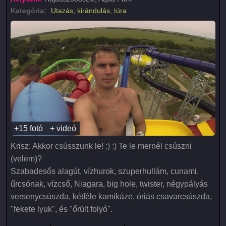
Kategória:
Utazás, kirándulás, túra
+15 fotó
+ videó
Krisz: Akkor csússzunk le! :) :) Te le mernél csúszni
(velem)?
Szabadesős alagút, vízhurok, szuperhullám, cunami,
űrcsónak, vízcső, Niagara, big hole, twister, négypályás
versenycsúszda, kétféle kamikáze, óriás csavarcsúszda,
"fekete lyuk", és "őrült folyó".