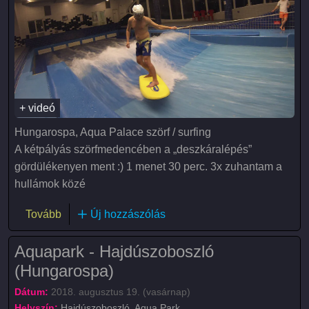
+ videó
Hungarospa, Aqua Palace szörf / surfing
A kétpályás szörfmedencében a „deszkáralépés”
gördülékenyen ment :) 1 menet 30 perc. 3x zuhantam a
hullámok közé
(Aqua Palace - Hajdúszoboszló (Hungarospa))
Tovább
Új hozzászólás
Aquapark - Hajdúszoboszló
(Hungarospa)
Dátum:
2018. augusztus 19. (vasárnap)
Helyszín:
Hajdúszoboszló, Aqua Park