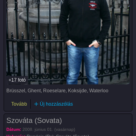
+17 fotó
Brüsszel, Ghent, Roeselare, Koksijde, Waterloo
(Brüsszeli kalandok)
Tovább
Új hozzászólás
Szováta (Sovata)
Dátum:
2008. június 01. (vasárnap)