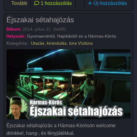
(Aquapark - Hajdúszoboszló (Hungarospa))
Tovább
1 hozzászólás
Új hozzászólás
Éjszakai sétahajózás
Dátum:
2014. július 21. (hétfő)
Helyszín:
Gyomaendrőd, Hajókikötő és a Hármas-Körös
Kategória:
Utazás, kirándulás, túra
Vízitúra
Éjszakai sétahajózás a Hármas-Körösön welcome
drinkkel, hang-, és fényjátékkal.