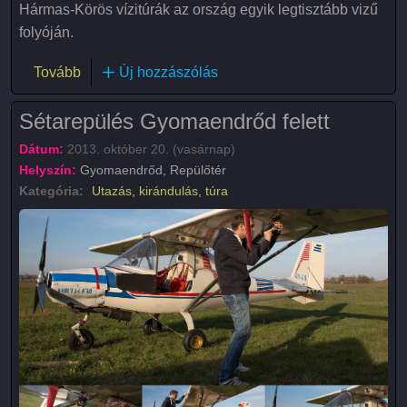
Hármas-Körös vízitúrák az ország egyik legtisztább vizű
folyóján.
(Sétahajózás és motorcsónakázás a Hármas-Körö
Tovább
Új hozzászólás
Sétarepülés Gyomaendrőd felett
Dátum:
2013. október 20. (vasárnap)
Helyszín:
Gyomaendrőd, Repülőtér
Kategória:
Utazás, kirándulás, túra