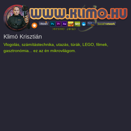
Ugrás a tartalomra
Klimó Krisztián
Vlogolás, számítástechnika, utazás, túrák, LEGO, filmek,
gasztronómia... ez az én mikrovilágom.