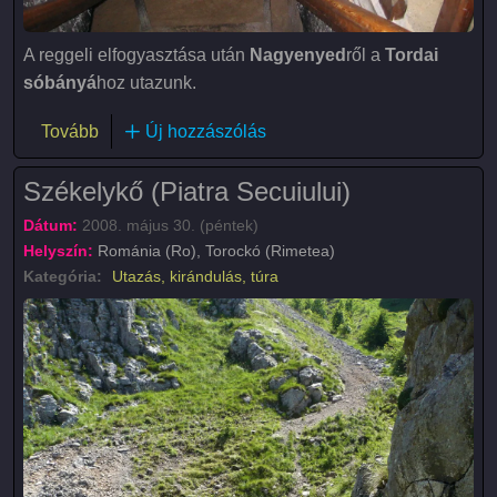
A reggeli elfogyasztása után
Nagyenyed
ről a
Tordai
sóbányá
hoz utazunk.
(Tordai sóbánya (Salina Turda))
Tovább
Új hozzászólás
Székelykő (Piatra Secuiului)
Dátum:
2008. május 30. (péntek)
Helyszín:
Románia (Ro), Torockó (Rimetea)
Kategória:
Utazás, kirándulás, túra