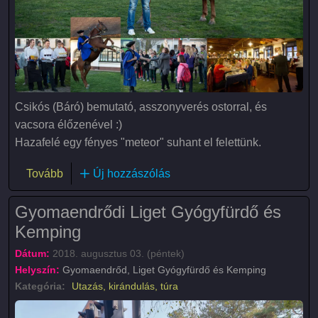
Csikós (Báró) bemutató, asszonyverés ostorral, és
vacsora élőzenével :)
Hazafelé egy fényes "meteor" suhant el felettünk.
(Kondorosi kalandok)
Tovább
Új hozzászólás
Gyomaendrődi Liget Gyógyfürdő és
Kemping
Dátum:
2018. augusztus 03. (péntek)
Helyszín:
Gyomaendrőd, Liget Gyógyfürdő és Kemping
Kategória:
Utazás, kirándulás, túra