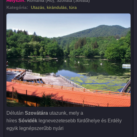
Helyszín:
Románia (Ro), Szováta (Sovata)
Kategória:
Utazás, kirándulás, túra
Délután
Szovátára
utazunk, mely a
híres
Sóvidék
legnevezetesebb fürdőhelye és Erdély
egyik legnépszerűbb nyári