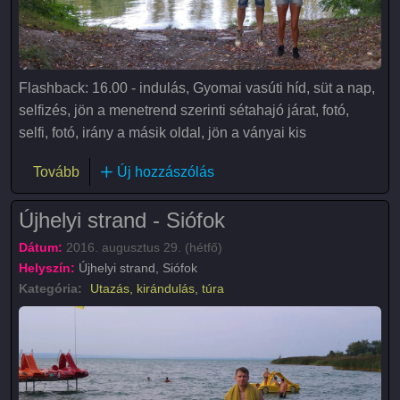
Flashback: 16.00 - indulás, Gyomai vasúti híd, süt a nap,
selfizés, jön a menetrend szerinti sétahajó járat, fotó,
selfi, fotó, irány a másik oldal, jön a ványai kis
(Bringa túra a Körös-Maros Nemzeti Parkban)
Tovább
Új hozzászólás
Újhelyi strand - Siófok
Dátum:
2016. augusztus 29. (hétfő)
Helyszín:
Újhelyi strand, Siófok
Kategória:
Utazás, kirándulás, túra