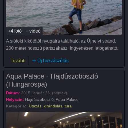
+4 fotó
+ videó
A siófoki kikötőtől nyugatra található, az Újhelyi strand.
200 méter hosszú partszakasz. Ingyenesen látogatható.
(Újhelyi strand - Siófok)
Tovább
Új hozzászólás
Aqua Palace - Hajdúszoboszló
(Hungarospa)
Dátum:
2015. január 23. (péntek)
Helyszín:
Hajdúszoboszló, Aqua Palace
Kategória:
Utazás, kirándulás, túra