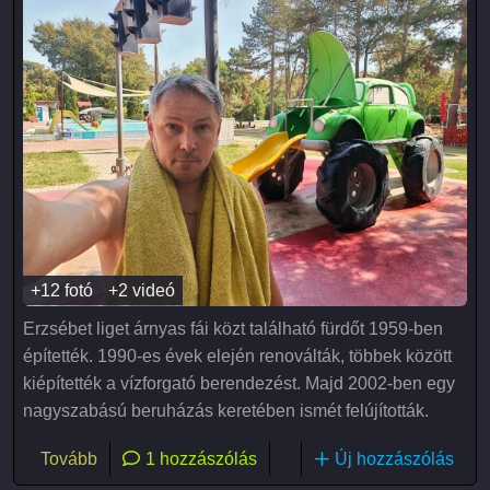
+12 fotó
+2 videó
Erzsébet liget árnyas fái közt található fürdőt 1959-ben
építették. 1990-es évek elején renoválták, többek között
kiépítették a vízforgató berendezést. Majd 2002-ben egy
nagyszabású beruházás keretében ismét felújították.
(Gyomaendrődi Liget Gyógyfürdő és Kemping)
Tovább
1 hozzászólás
Új hozzászólás