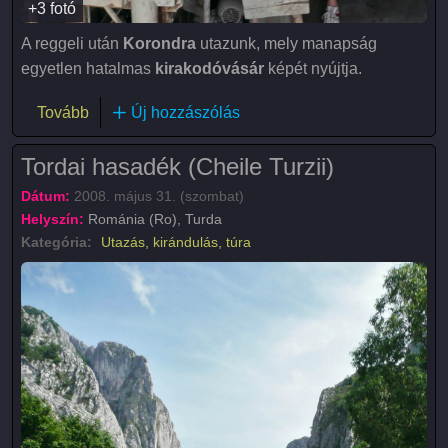
+3 fotó
A reggeli után
Korondra
utazunk, mely manapság
egyetlen hatalmas
kirakodóvásár
képét nyújtja.
(Korond (Corund))
Tovább
Új hozzászólás
Tordai hasadék (Cheile Turzii)
Dátum:
2008. május 31. (szombat)
Helyszín:
Románia (Ro), Turda
Kategória:
Utazás, kirándulás, túra