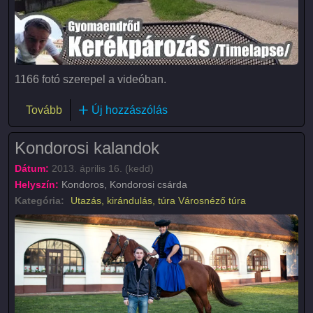
1166 fotó szerepel a videóban.
(Ebéd utáni kerékpározás)
Tovább
Új hozzászólás
Kondorosi kalandok
Dátum:
2013. április 16. (kedd)
Helyszín:
Kondoros, Kondorosi csárda
Kategória:
Utazás, kirándulás, túra
Városnéző túra