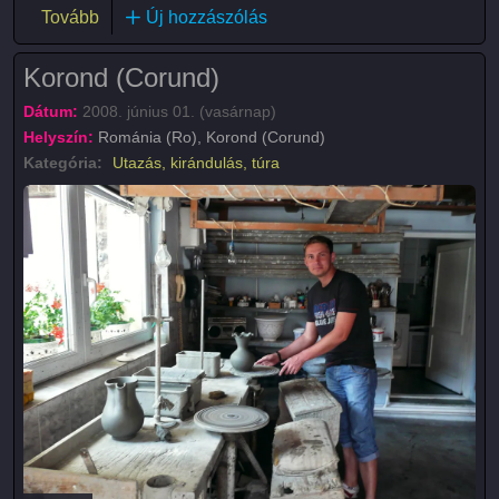
(Szováta (Sovata))
Tovább
Új hozzászólás
Korond (Corund)
Dátum:
2008. június 01. (vasárnap)
Helyszín:
Románia (Ro), Korond (Corund)
Kategória:
Utazás, kirándulás, túra