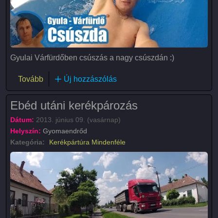
Gyulai Várfürdőben csúszás a nagy csúszdán :)
(Gyulai Várfürdő - Csúszdás medence)
Tovább
Új hozzászólás
Ebéd utáni kerékpározás
Dátum:
2013. június 09. (vasárnap)
Helyszín:
Gyomaendrőd
Kategória:
Kerékpártúra
Mindenféle