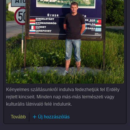
Kényelmes szállásunkról indulva fedezhetjük fel Erdély
rejtett kincseit. Minden nap más-más természeti vagy
kulturális látnivaló felé indulunk.
(Romániai hétvége Torockón)
Tovább
Új hozzászólás
Oldalszámozás