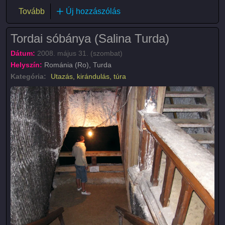
(Tordai hasadék (Cheile Turzii))
Tovább
Új hozzászólás
Tordai sóbánya (Salina Turda)
Dátum:
2008. május 31. (szombat)
Helyszín:
Románia (Ro), Turda
Kategória:
Utazás, kirándulás, túra