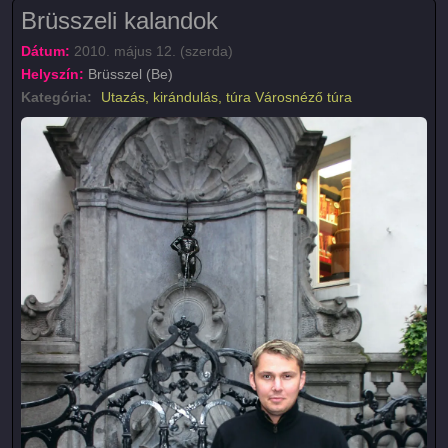
Brüsszeli kalandok
Dátum:
2010. május 12. (szerda)
Helyszín:
Brüsszel (Be)
Kategória:
Utazás, kirándulás, túra
Városnéző túra