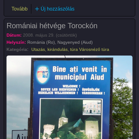
(Székelykő (Piatra Secuiului))
Tovább
Új hozzászólás
Romániai hétvége Torockón
Dátum:
2008. május 29. (csütörtök)
Helyszín:
Románia (Ro), Nagyenyed (Aiud)
Kategória:
Utazás, kirándulás, túra
Városnéző túra