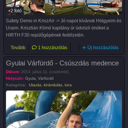
+2 fotó
Safety Demo in KriszAir -> Jó napot kívánok Hölgyeim és
Uraim. Krisztián Klimó kapitány úr üdvözli önöket a
HIRTH F30 repülőgépének fedélzetén.
(Sétarepülés Gyomaendrőd felett)
Tovább
1 hozzászólás
Új hozzászólás
Gyulai Várfürdő - Csúszdás medence
Dátum:
2013. július 11. (csütörtök)
Helyszín:
Gyula, Várfürdő
Kategória:
Utazás, kirándulás, túra