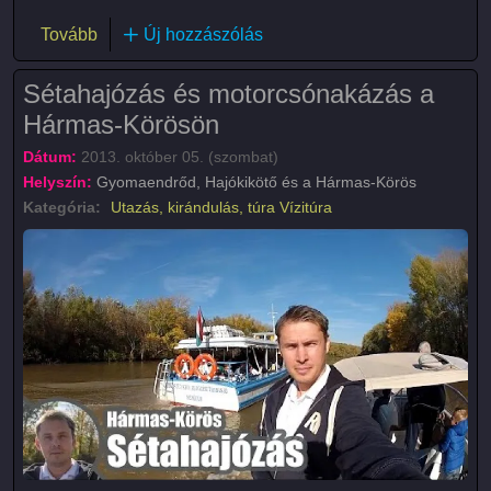
(Éjszakai sétahajózás)
Tovább
Új hozzászólás
Sétahajózás és motorcsónakázás a
Hármas-Körösön
Dátum:
2013. október 05. (szombat)
Helyszín:
Gyomaendrőd, Hajókikötő és a Hármas-Körös
Kategória:
Utazás, kirándulás, túra
Vízitúra