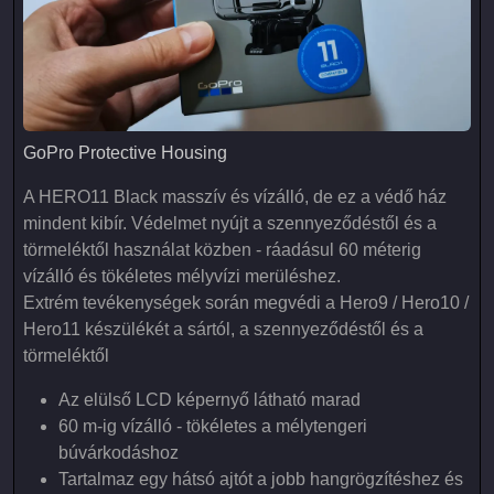
GoPro Protective Housing
GoPro Protective Housing
A HERO11 Black masszív és vízálló, de ez a védő ház
mindent kibír. Védelmet nyújt a szennyeződéstől és a
törmeléktől használat közben - ráadásul 60 méterig
vízálló és tökéletes mélyvízi merüléshez.
Extrém tevékenységek során megvédi a Hero9 / Hero10 /
Hero11 készülékét a sártól, a szennyeződéstől és a
törmeléktől
Az elülső LCD képernyő látható marad
60 m-ig vízálló - tökéletes a mélytengeri
búvárkodáshoz
Tartalmaz egy hátsó ajtót a jobb hangrögzítéshez és