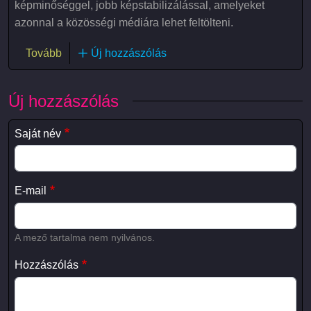
képminőséggel, jobb képstabilizálással, amelyeket
azonnal a közösségi médiára lehet feltölteni.
(GoPro HERO11 Black)
Tovább
Új hozzászólás
Új hozzászólás
Saját név
E-mail
A mező tartalma nem nyilvános.
Hozzászólás