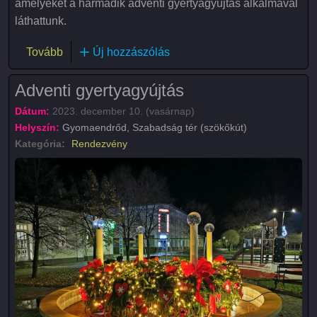
amelyeket a harmadik adventi gyertyagyújtás alkalmával
láthattunk.
(Körösmenti Táncegyüttes adventi műsora)
Tovább
Új hozzászólás
Adventi gyertyagyújtás
Dátum:
2023. december 10. (vasárnap)
Helyszín:
Gyomaendrőd, Szabadság tér (szökőkút)
Kategória:
Rendezvény