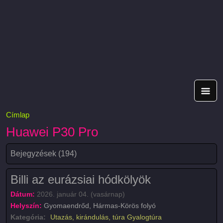
Címlap
Huawei P30 Pro
Bejegyzések (194)
Billi az eurázsiai hódkölyök
Dátum:
2026. január 04. (vasárnap)
Helyszín:
Gyomaendrőd, Hármas-Körös folyó
Kategória:
Utazás, kirándulás, túra
Gyalogtúra