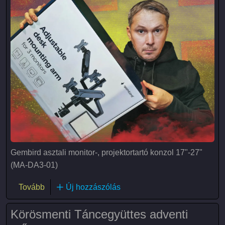
Gembird asztali monitor-, projektortartó konzol 17"-27"
(MA-DA3-01)
(Gembird MA-DA3-01)
Tovább
Új hozzászólás
Körösmenti Táncegyüttes adventi