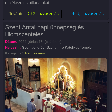
emlékezetes pillanatokat.
(Vlogolás)
Tovább
2 hozzászólás
Új hozzászólás
Szent Antal-napi ünnepség és
liliomszentelés
Dátum:
2024. június 13. (csütörtök)
Helyszín:
Gyomaendrőd, Szent Imre Katolikus Templom
Kategória:
Rendezvény