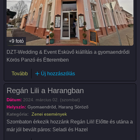
+9 fotó
DZT-Wedding & Event Esküvő kiállítás a gyomaendrődi
Körös Panzó és Étteremben
(III. DZT-Wedding & Event Esküvő kiállítás)
Tovább
Új hozzászólás
Regán Lili a Harangban
Dátum:
2024. március 02. (szombat)
Helyszín:
Gyomaendrőd, Harang Söröző
Kategória:
Zenei események
Szombaton érkezik hozzánk Regán Lili! Előtte és utána a
már jól bevált páros: Seladi és Hazel