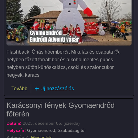
Flashback: Óriás hóember⛄️, Mikulás és csapata 🎅,
helyben főzött forralt bor és alkoholmentes puncs,
helyben sütött kürtőskalács, csoki és szaloncukor
hegyek, karács
(Adventi vásár)
Tovább
Új hozzászólás
Karácsonyi fények Gyomaendrőd
főterén
Dátum:
2023. december 06. (szerda)
Helyszín:
Gyomaendrőd, Szabadság tér
Kategória:
Mindenféle