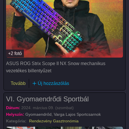
+2 fotó
ASUS ROG Strix Scope II NX Snow mechanikus
vezetékes billentyűzet
(ASUS ROG Strix Scope II NX Snow)
Tovább
Új hozzászólás
VI. Gyomaendrődi Sportbál
Dátum:
2024. március 09. (szombat)
Helyszín:
Gyomaendrőd, Varga Lajos Sportcsarnok
Kategória:
Rendezvény
Gasztronómia