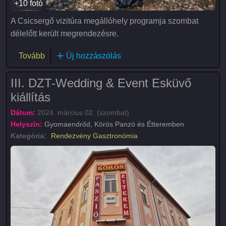
+10 fotó
A Csicsergő vizitúra megállóhely programja szombat
délelőtt került megrendezésre.
(Tavaszi nagytakarítás - takarítsuk ki együtt a termé
Tovább
Új hozzászólás
III. DZT-Wedding & Event Esküvő
kiállítás
Dátum:
2024. március 02. (szombat)
Helyszín:
Gyomaendrőd, Körös Panzó és Étteremben
Kategória:
Rendezvény
Gasztronómia