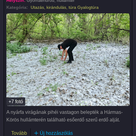
Helyszín:
Gyomaendrőd, hullámtér
Kategória:
Utazás, kirándulás, túra
Gyalogtúra
+7 fotó
A nyárfa virágának pihéi vastagon belepték a Hármas-
Körös hullámterén található esőerdő szerű erdő alját.
(Tavaszi havazás - avagy virágzik a nyárfa)
Tovább
Új hozzászólás