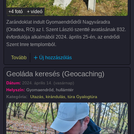
+4 fotó
+ videó
Zarándoklat indult Gyomaendrődről Nagyváradra
(Oradea, RO) az I. Szent László szentté avatásának 832.
évfordulója alkalmából 2024. április 25-én, az endrődi
Szent Imre templomból.
(Szent László gyalogzarándoklat Gyomaendrőd-Na
Tovább
Új hozzászólás
Geoláda keresés (Geocaching)
Dátum:
2024. április 14. (vasárnap)
Helyszín:
Gyomaendrőd, hullámtér
Kategória:
Utazás, kirándulás, túra
Gyalogtúra