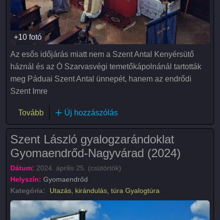
+10 fotó
Az esős időjárás miatt nem a Szent Antal Kenyérsütő
háznál és az Ó Szarvasvégi temetőkápolnánál tartották
meg Páduai Szent Antal ünnepét, hanem az endrődi
Szent Imre
(Szent Antal-napi ünnepség és liliomszentelés)
Tovább
Új hozzászólás
Szent László gyalogzarándoklat
Gyomaendrőd-Nagyvárad (2024)
Dátum:
2024. április 25. (csütörtök)
Helyszín:
Gyomaendrőd
Kategória:
Utazás, kirándulás, túra
Gyalogtúra