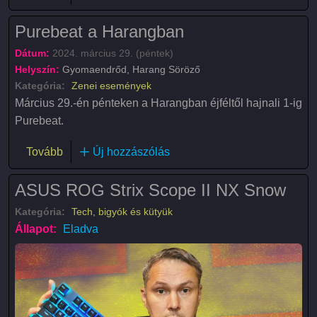
Purebeat a Harangban
Dátum:
2024. március 29. (péntek)
Helyszín:
Gyomaendrőd, Harang Söröző
Kategória:
Zenei események
Március 29.-én pénteken a Harangban éjféltől hajnali 1-ig
Purebeat.
(Purebeat a Harangban)
Tovább
Új hozzászólás
ASUS ROG Strix Scope II NX Snow
Kategória:
Tech, bigyók és kütyük
Állapot:
Eladva