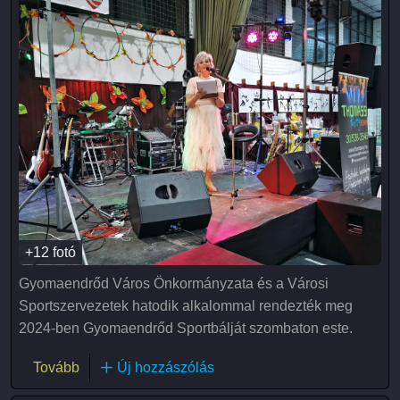
+12 fotó
Gyomaendrőd Város Önkormányzata és a Városi
Sportszervezetek hatodik alkalommal rendezték meg
2024-ben Gyomaendrőd Sportbálját szombaton este.
(VI. Gyomaendrődi Sportbál)
Tovább
Új hozzászólás