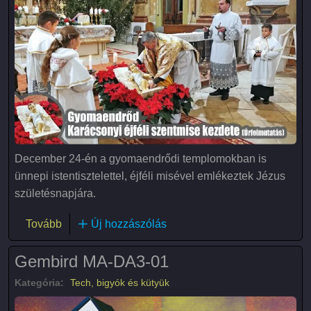
December 24-én a gyomaendrődi templomokban is
ünnepi istentisztelettel, éjféli misével emlékeztek Jézus
születésnapjára.
(Gyomaendrőd szenteste 2023)
Tovább
Új hozzászólás
Gembird MA-DA3-01
Kategória:
Tech, bigyók és kütyük