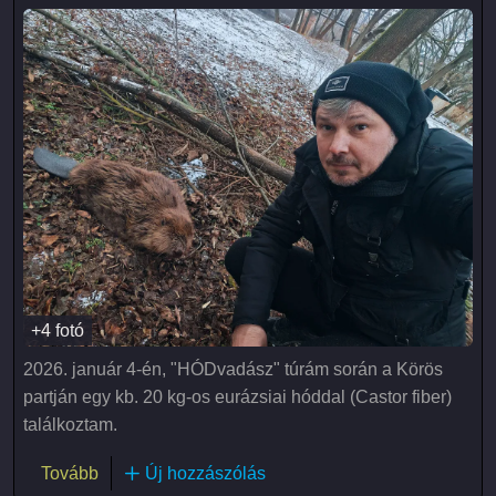
+4 fotó
2026. január 4-én, "HÓDvadász" túrám során a Körös
partján egy kb. 20 kg-os eurázsiai hóddal (Castor fiber)
találkoztam.
(Billi az eurázsiai hódkölyök)
Tovább
Új hozzászólás