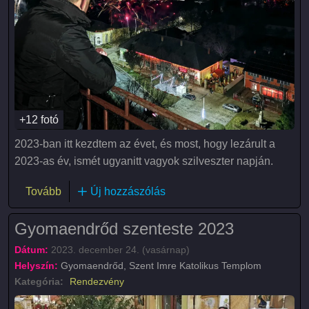
+12 fotó
2023-ban itt kezdtem az évet, és most, hogy lezárult a
2023-as év, ismét ugyanitt vagyok szilveszter napján.
(Szilveszter - Happy New Year 2024)
Tovább
Új hozzászólás
Gyomaendrőd szenteste 2023
Dátum:
2023. december 24. (vasárnap)
Helyszín:
Gyomaendrőd, Szent Imre Katolikus Templom
Kategória:
Rendezvény