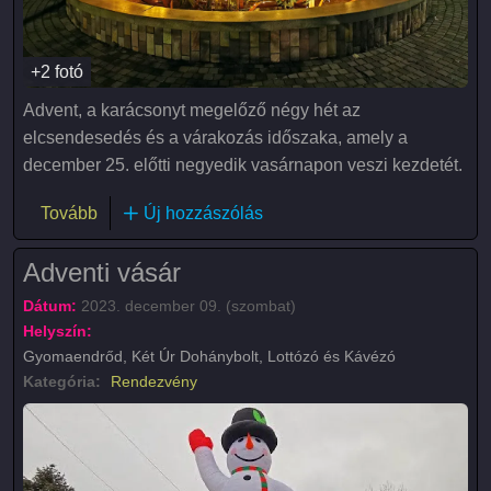
+2 fotó
Advent, a karácsonyt megelőző négy hét az
elcsendesedés és a várakozás időszaka, amely a
december 25. előtti negyedik vasárnapon veszi kezdetét.
(Adventi gyertyagyújtás)
Tovább
Új hozzászólás
Adventi vásár
Dátum:
2023. december 09. (szombat)
Helyszín:
Gyomaendrőd, Két Úr Dohánybolt, Lottózó és Kávézó
Kategória:
Rendezvény