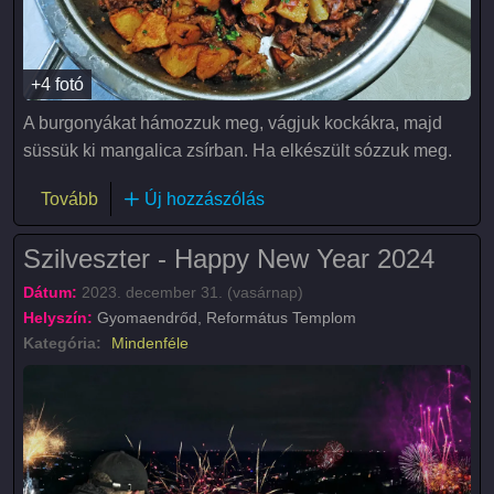
+4 fotó
A burgonyákat hámozzuk meg, vágjuk kockákra, majd
süssük ki mangalica zsírban. Ha elkészült sózzuk meg.
(Brassói aprópecsenye)
Tovább
Új hozzászólás
Szilveszter - Happy New Year 2024
Dátum:
2023. december 31. (vasárnap)
Helyszín:
Gyomaendrőd, Református Templom
Kategória:
Mindenféle