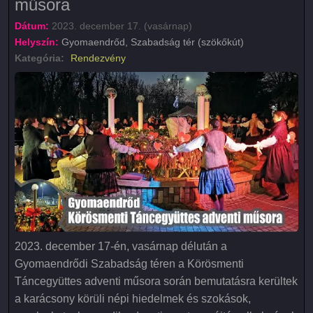
műsora
Dátum:
2023. december 17. (vasárnap)
Helyszín:
Gyomaendrőd, Szabadság tér (szökőkút)
Kategória:
Rendezvény
2023. december 17-én, vasárnap délután a
Gyomaendrődi Szabadság téren a Körösmenti
Táncegyüttes adventi műsora során bemutatásra kerültek
a karácsony körüli népi hiedelmek és szokások,