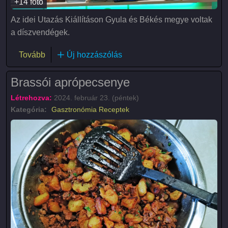
+14 fotó
Az idei Utazás Kiállításon Gyula és Békés megye voltak
a díszvendégek.
(Utazás kiállítás - Hungexpo 2024)
Tovább
Új hozzászólás
Brassói aprópecsenye
Létrehozva:
2024. február 23. (péntek)
Kategória:
Gasztronómia
Receptek