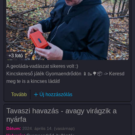
+3 fotó
A geoláda-vadászat sikeres volt :)
Kincskereső játék Gyomaendrődön 📱🥾🌳📦 -> Keresd
meg te is a kincses ládát!
(Geoláda keresés (Geocaching))
Tovább
Új hozzászólás
Tavaszi havazás - avagy virágzik a
nyárfa
Dátum:
2024. április 14. (vasárnap)