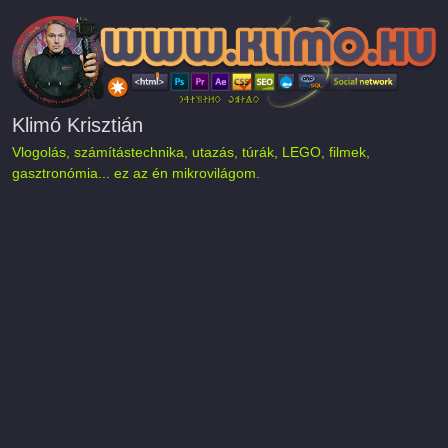
Ugrás a tartalomra
Klimó Krisztián
Vlogolás, számítástechnika, utazás, túrák, LEGO, filmek,
gasztronómia... ez az én mikrovilágom.