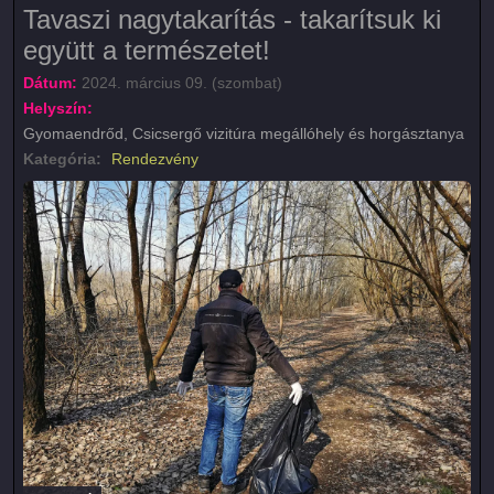
Tavaszi nagytakarítás - takarítsuk ki
együtt a természetet!
Dátum:
2024. március 09. (szombat)
Helyszín:
Gyomaendrőd, Csicsergő vizitúra megállóhely és horgásztanya
Kategória:
Rendezvény