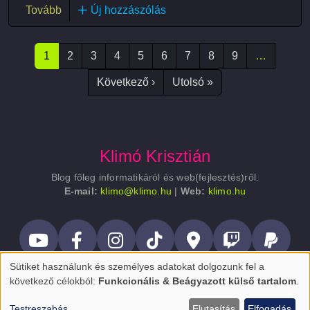
(Karácsonyi fények Gyomaendrőd főterén)
Tovább
Új hozzászólás
Oldalszámozás
1
2
3
4
5
6
7
8
9
…
Következő oldal
Utolsó oldal
Következő ›
Utolsó »
Klimó Krisztián
Blog főleg informatikáról és web(fejlesztés)ről.
E-mail:
klimo@klimo.hu
|
Web:
klimo.hu
Lábléc
Sütiket használunk és személyes adatokat dolgozunk fel a
Személyes
következő célokból:
Funkcionális & Beágyazott külső tartalom
.
adatok
Testreszabás
Elutasítás
Elfogadás