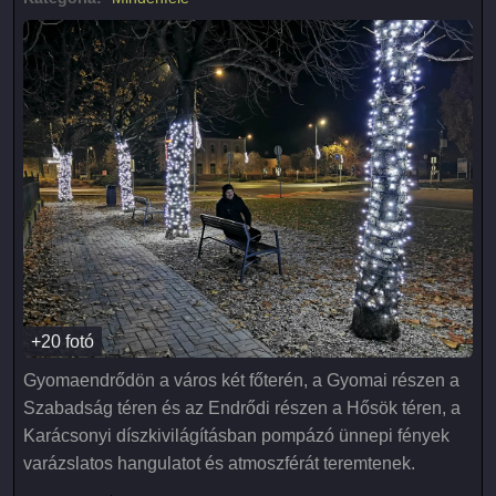
+20 fotó
Gyomaendrődön a város két főterén, a Gyomai részen a
Szabadság téren és az Endrődi részen a Hősök téren, a
Karácsonyi díszkivilágításban pompázó ünnepi fények
varázslatos hangulatot és atmoszférát teremtenek.