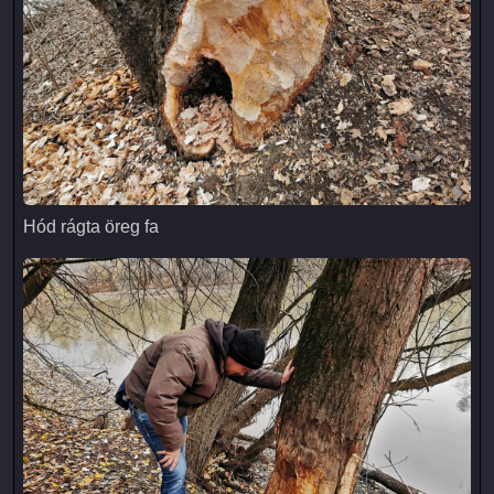
Hód rágta öreg fa
Hód rágta öreg fa