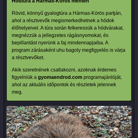
Hódtúra a Hármas-Körös mentén
Rövid, könnyű gyalogtúra a Hármas-Körös partján,
ahol a résztvevők megismerkedhetnek a hódok
élőhelyeivel. A túra során felkeressük a hódvárakat,
megnézzük a jellegzetes rágásnyomokat, és
bepillantást nyerünk a faj mindennapjaiba. A
program zárásaként uhu bagoly megfigyelés is várja
a résztvevőket.
Akik szeretnének csatlakozni, azoknak érdemes
figyelniük a
gyomaendrod.com
programajánlóját,
ahol az aktuális időpontok és részletek jelennek
meg.