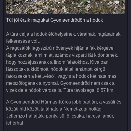
Túl jól érzik magukat Gyomaendrődön a hódok
Túl jól érzik magukat Gyomaendrődön a hódok
A túra célja a hódok élőhelyeinek, várainak, rágásainak
felkeresése volt.
A rágcsálók lágyszárú növények híján a fák kérgével
táplálkoznak, ami miatt számos vízparti fát kidöntenek,
hogy hozzájussanak a finom falatokhoz. Kiválóan
látszottak a kidöntött, hódok által lehántott kérgű
fatörzseken a két „véső”, vagyis a hódok két hatalmas
metszőfogának a nyomai. Gyomaendrőd nem csak a
vizek de a hódok városa is. Túra távolsága: 8,57 km
A Gyomaendrőd Hármas-Körös jobb partján, a vasúti és
közúti híd között található a Német-zugi holtág.
Jellemző halfajták: ponty, süllő, csuka, harcsa, amúr,
fehérhal