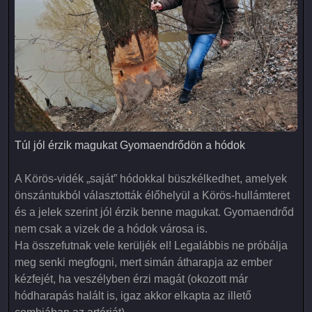
Túl jól érzik magukat Gyomaendrődön a hódok
Túl jól érzik magukat Gyomaendrődön a hódok
A Körös-vidék „saját” hódokkal büszkélkedhet, amelyek
önszántukból választották élőhelyül a Körös-hullámteret
és a jelek szerint jól érzik benne magukat. Gyomaendrőd
nem csak a vizek de a hódok városa is.
Ha összefutnak vele kerüljék el! Legalábbis ne próbálja
meg senki megfogni, mert simán átharapja az ember
kézfejét, ha veszélyben érzi magát (okozott már
hódharapás halált is, igaz akkor elkapta az illető