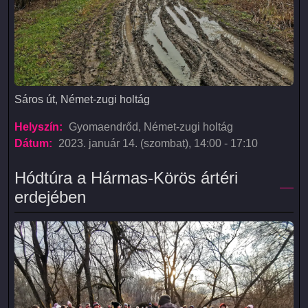
Sáros út, Német-zugi holtág
Sáros út, Német-zugi holtág
Helyszín:
Gyomaendrőd, Német-zugi holtág
Dátum:
2023. január 14. (szombat), 14:00
-
17:10
Hódtúra a Hármas-Körös ártéri
erdejében