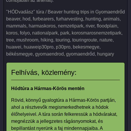
combjában az artériát).
"HÓDvadász" túra / Beaver hunting trips in Gyomaendrőd
beaver, hod, furbearers, furharvesting, hunting, animals,
mammals, harmaskoros, nemzetipark, river, floodplain,
koros, folyo, nationalpark, park, korosmarosnemzetipark,
tree, mushroom, hiking, touring, touringroute, nature,
huawei, huaweip30pro, p30pro, bekesmegye,
békésmegye, gyomaendrod, gyomaendrőd, hungary
Felhívás, közlemény:
Hódtúra a Hármas-Körös mentén
Rövid, könnyű gyalogtúra a Hármas-Körös partján,
ahol a résztvevők megismerkedhetnek a hódok
élőhelyeivel. A túra során felkeressük a hódvárakat,
megnézzük a jellegzetes rágásnyomokat, és
bepillantást nyerünk a faj mindennapjaiba. A