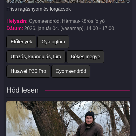
Friss rágásnyom és forgácsok
Friss rágásnyom és forgácsok
Helyszín:
Gyomaendrőd, Hármas-Körös folyó
Dátum:
2026. január 04. (vasárnap), 14:00 - 17:00
Élőlények
Gyalogtúra
Utazás, kirándulás, túra
Békés megye
Huawei P30 Pro
Gyomaendrőd
Hód lesen