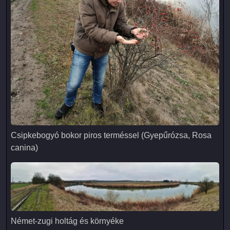
Csipkebogyó bokor piros terméssel (Gyepűrózsa, Rosa cani
Csipkebogyó bokor piros terméssel (Gyepűrózsa, Rosa
canina)
Német-zugi holtág és környéke
Német-zugi holtág és környéke