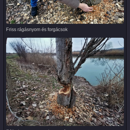
Friss rágásnyom és forgácsok
Friss rágásnyom és forgácsok