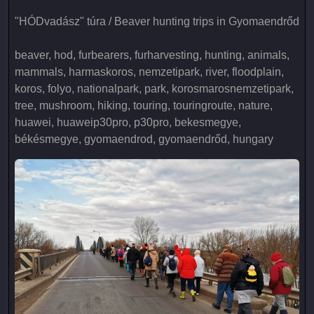
"HÓDvadász" túra / Beaver hunting trips in Gyomaendrőd
beaver, hod, furbearers, furharvesting, hunting, animals,
mammals, harmaskoros, nemzetipark, river, floodplain,
koros, folyo, nationalpark, park, korosmarosnemzetipark,
tree, mushroom, hiking, touring, touringroute, nature,
huawei, huaweip30pro, p30pro, bekesmegye,
békésmegye, gyomaendrod, gyomaendrőd, hungary