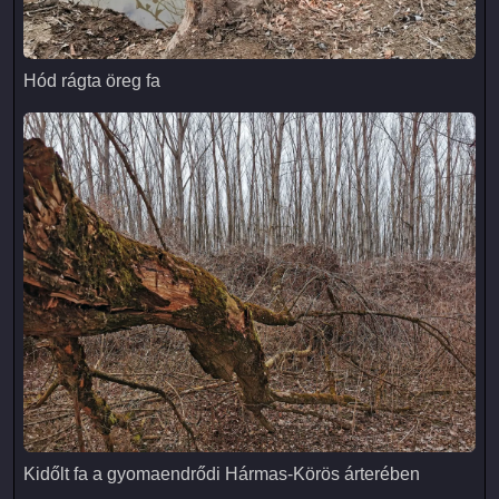
Hód rágta öreg fa
Hód rágta öreg fa
Kidőlt fa a gyomaendrődi Hármas-Körös árterében
Kidőlt fa a gyomaendrődi Hármas-Körös árterében