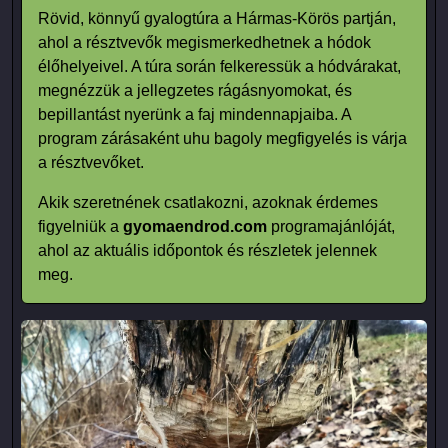
Rövid, könnyű gyalogtúra a Hármas-Körös partján,
ahol a résztvevők megismerkedhetnek a hódok
élőhelyeivel. A túra során felkeressük a hódvárakat,
megnézzük a jellegzetes rágásnyomokat, és
bepillantást nyerünk a faj mindennapjaiba. A
program zárásaként uhu bagoly megfigyelés is várja
a résztvevőket.
Akik szeretnének csatlakozni, azoknak érdemes
figyelniük a
gyomaendrod.com
programajánlóját,
ahol az aktuális időpontok és részletek jelennek
meg.