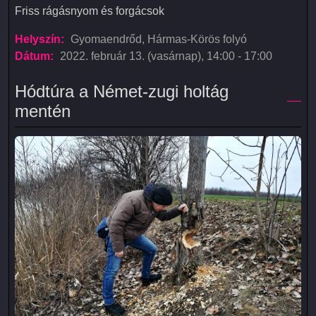
Friss rágásnyom és forgácsok
Friss rágásnyom és forgácsok
Helyszín:
Gyomaendrőd, Hármas-Körös folyó
Dátum:
2022. február 13. (vasárnap), 14:00
-
17:00
Hódtúra a Német-zugi holtág
mentén