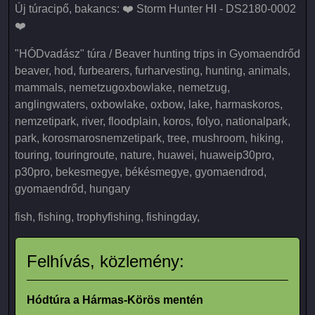
Új túracipő, bakancs: ❤️ Storm Hunter HI - DS2180-0002
❤️
"HÓDvadász" túra / Beaver hunting trips in Gyomaendrőd
beaver, hod, furbearers, furharvesting, hunting, animals,
mammals, nemetzugoxbowlake, nemetzug,
anglingwaters, oxbowlake, oxbow, lake, harmaskoros,
nemzetipark, river, floodplain, koros, folyo, nationalpark,
park, korosmarosnemzetipark, tree, mushroom, hiking,
touring, touringroute, nature, huawei, huaweip30pro,
p30pro, bekesmegye, békésmegye, gyomaendrod,
gyomaendrőd, hungary
fish, fishing, trophyfishing, fishingday,
Felhívás, közlemény:
Hódtúra a Hármas-Körös mentén