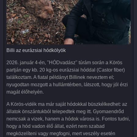
Billi az eurázsiai hódkölyök
Billi az eurázsiai hódkölyök
2026. január 4-én, "HÓDvadász" túrám során a Körös
partján egy kb. 20 kg-os eurázsiai hóddal (Castor fiber)
találkoztam. A fiatal példányt Billinek neveztem el;
nyugodtan mozgott a hullámtérben, látszott, hogy jól érzi
magát élőhelyén.
A Körös-vidék ma már saját hódokkal büszkélkedhet: az
állatok önszántukból telepedtek meg itt. Gyomaendrőd
nemcsak a vizek, hanem a hódok városa is. Fontos tudni,
hogy a hód vadon élő állat, ezért nem szabad
megközelíteni vagy megfogni, mert veszély esetén