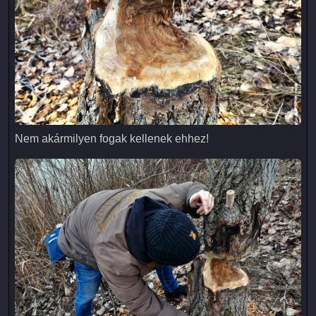
Nem akármilyen fogak kellenek ehhez!
Nem akármilyen fogak kellenek ehhez!