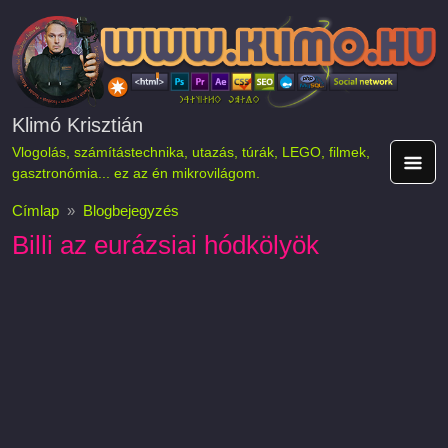
Ugrás a tartalomra
Klimó Krisztián
Vlogolás, számítástechnika, utazás, túrák, LEGO, filmek,
gasztronómia... ez az én mikrovilágom.
Címlap
Blogbejegyzés
Billi az eurázsiai hódkölyök