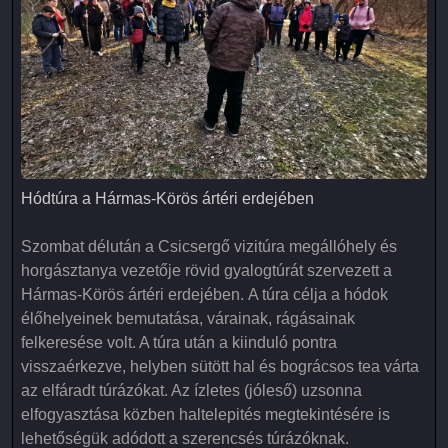
Hódtúra a Hármas-Körös ártéri erdejében
Hódtúra a Hármas-Körös ártéri erdejében
Szombat délután a Csicsergő vizitúra megállóhely és
horgásztanya vezetője rövid gyalogtúrát szervezett a
Hármas-Körös ártéri erdejében. A túra célja a hódok
élőhelyeinek bemutatása, várainak, rágásainak
felkeresése volt. A túra után a kiinduló pontra
visszaérkezve, helyben sütött hal és bográcsos tea várta
az elfáradt túrázókat. Az ízletes (jóleső) uzsonna
elfogyasztása közben haltelepités megtekintésére is
lehetőségük adódott a szerencsés túrázóknak.