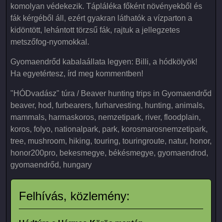
komolyan védekezik. Tápláléka főként növényekből és
fák kérgéből áll, ezért gyakran láthatók a vízparton a
kidöntött, lehántott törzsű fák, rajtuk a jellegzetes
metszőfog-nyomokkal.
Gyomaendrőd kabalaállata legyen: Billi, a hódkölyök!
Ha egyetértesz, írd meg kommentben!
"HÓDvadász" túra / Beaver hunting trips in Gyomaendrőd
beaver, hod, furbearers, furharvesting, hunting, animals,
mammals, harmaskoros, nemzetipark, river, floodplain,
koros, folyo, nationalpark, park, korosmarosnemzetipark,
tree, mushroom, hiking, touring, touringroute, natur, honor,
honor200pro, bekesmegye, békésmegye, gyomaendrod,
gyomaendrőd, hungary
Felhívás, közlemény: